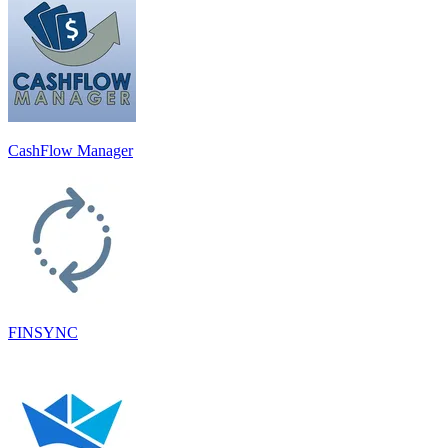
CashFlow Manager
FINSYNC