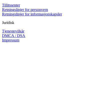
Tillitssenter
Retningslinjer for personvern
Retningslinjer for informasjonskapsler
Juridisk
Tjenestevilkår
DMCA / DSA
Impressum