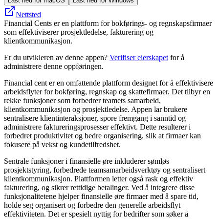
Last ned for macOS
Last ned for Windows
Nettsted
Financial Cents er en plattform for bokførings- og regnskapsfirmaer
som effektiviserer prosjektledelse, fakturering og
klientkommunikasjon.
Er du utvikleren av denne appen?
Verifiser eierskapet
for å
administrere denne oppføringen.
Financial cent er en omfattende plattform designet for å effektivisere
arbeidsflyter for bokføring, regnskap og skattefirmaer. Det tilbyr en
rekke funksjoner som forbedrer teamets samarbeid,
klientkommunikasjon og prosjektledelse. Appen lar brukere
sentralisere klientinteraksjoner, spore fremgang i sanntid og
administrere faktureringsprosesser effektivt. Dette resulterer i
forbedret produktivitet og bedre organisering, slik at firmaer kan
fokusere på vekst og kundetilfredshet.
Sentrale funksjoner i finansielle øre inkluderer sømløs
prosjektstyring, forbedrede teamsamarbeidsverktøy og sentralisert
klientkommunikasjon. Plattformen letter også rask og effektiv
fakturering, og sikrer rettidige betalinger. Ved å integrere disse
funksjonalitetene hjelper finansielle øre firmaer med å spare tid,
holde seg organisert og forbedre den generelle arbeidsflyt
effektiviteten. Det er spesielt nyttig for bedrifter som søker å