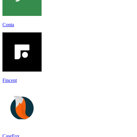
Conta
Fincent
CaseFox