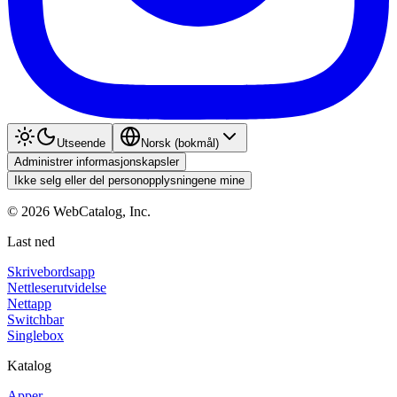
Utseende
Norsk (bokmål)
Administrer informasjonskapsler
Ikke selg eller del personopplysningene mine
©
2026
WebCatalog, Inc.
Last ned
Skrivebordsapp
Nettleserutvidelse
Nettapp
Switchbar
Singlebox
Katalog
Apper