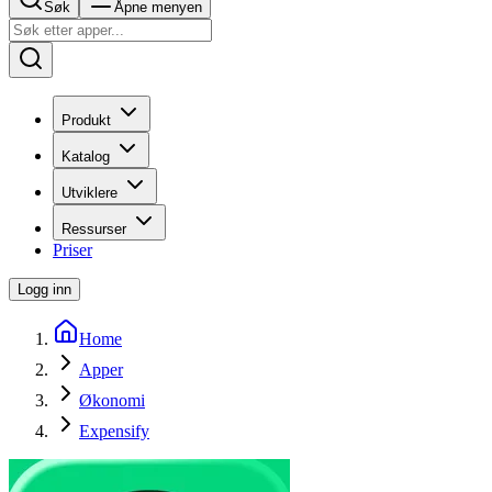
Søk
Åpne menyen
Produkt
Katalog
Utviklere
Ressurser
Priser
Logg inn
Home
Apper
Økonomi
Expensify