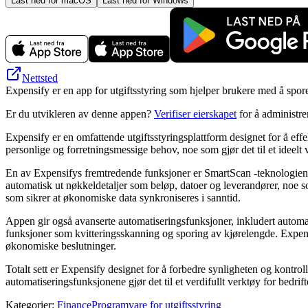
Last ned for macOS
Last ned for Windows
Nettsted
Expensify er en app for utgiftsstyring som hjelper brukere med å spore
Er du utvikleren av denne appen?
Verifiser eierskapet
for å administr
Expensify er en omfattende utgiftsstyringsplattform designet for å ef
personlige og forretningsmessige behov, noe som gjør det til et ideel
En av Expensifys fremtredende funksjoner er SmartScan -teknologien, s
automatisk ut nøkkeldetaljer som beløp, datoer og leverandører, noe s
som sikrer at økonomiske data synkroniseres i sanntid.
Appen gir også avanserte automatiseringsfunksjoner, inkludert automati
funksjoner som kvitteringsskanning og sporing av kjørelengde. Expensif
økonomiske beslutninger.
Totalt sett er Expensify designet for å forbedre synligheten og kontro
automatiseringsfunksjonene gjør det til et verdifullt verktøy for bedrif
Kategorier
:
Finance
Programvare for utgiftsstyring