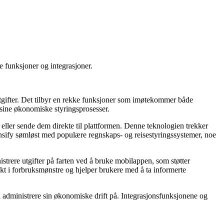
e funksjoner og integrasjoner.
 utgifter. Det tilbyr en rekke funksjoner som imøtekommer både
 sine økonomiske styringsprosesser.
eller sende dem direkte til plattformen. Denne teknologien trekker
ensify sømløst med populære regnskaps- og reisestyringssystemer, noe
strere utgifter på farten ved å bruke mobilappen, som støtter
ikt i forbruksmønstre og hjelper brukere med å ta informerte
 å administrere sin økonomiske drift på. Integrasjonsfunksjonene og