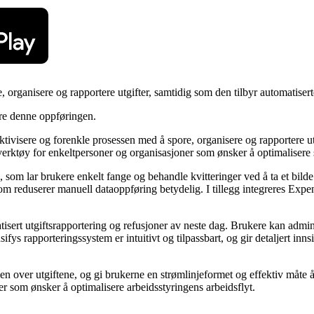
, organisere og rapportere utgifter, samtidig som den tilbyr automatisert
ere denne oppføringen.
fektivisere og forenkle prosessen med å spore, organisere og rapportere
t verktøy for enkeltpersoner og organisasjoner som ønsker å optimalisere
om lar brukere enkelt fange og behandle kvitteringer ved å ta et bilde 
om reduserer manuell dataoppføring betydelig. I tillegg integreres Exp
sert utgiftsrapportering og refusjoner av neste dag. Brukere kan admini
ys rapporteringssystem er intuitivt og tilpassbart, og gir detaljert inns
llen over utgiftene, og gi brukerne en strømlinjeformet og effektiv måte
ter som ønsker å optimalisere arbeidsstyringens arbeidsflyt.