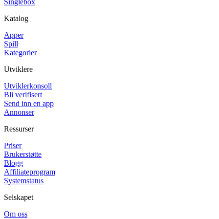
Singlebox
Katalog
Apper
Spill
Kategorier
Utviklere
Utviklerkonsoll
Bli verifisert
Send inn en app
Annonser
Ressurser
Priser
Brukerstøtte
Blogg
Affiliateprogram
Systemstatus
Selskapet
Om oss