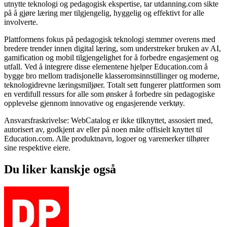
utnytte teknologi og pedagogisk ekspertise, tar utdanning.com sikte
på å gjøre læring mer tilgjengelig, hyggelig og effektivt for alle
involverte.
Plattformens fokus på pedagogisk teknologi stemmer overens med
bredere trender innen digital læring, som understreker bruken av AI,
gamification og mobil tilgjengelighet for å forbedre engasjement og
utfall. Ved å integrere disse elementene hjelper Education.com å
bygge bro mellom tradisjonelle klasseromsinnstillinger og moderne,
teknologidrevne læringsmiljøer. Totalt sett fungerer plattformen som
en verdifull ressurs for alle som ønsker å forbedre sin pedagogiske
opplevelse gjennom innovative og engasjerende verktøy.
Ansvarsfraskrivelse: WebCatalog er ikke tilknyttet, assosiert med,
autorisert av, godkjent av eller på noen måte offisielt knyttet til
Education.com. Alle produktnavn, logoer og varemerker tilhører
sine respektive eiere.
Du liker kanskje også