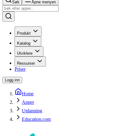
Søk
Åpne menyen
Produkt
Katalog
Utviklere
Ressurser
Priser
Logg inn
Home
Apper
Utdanning
Education.com