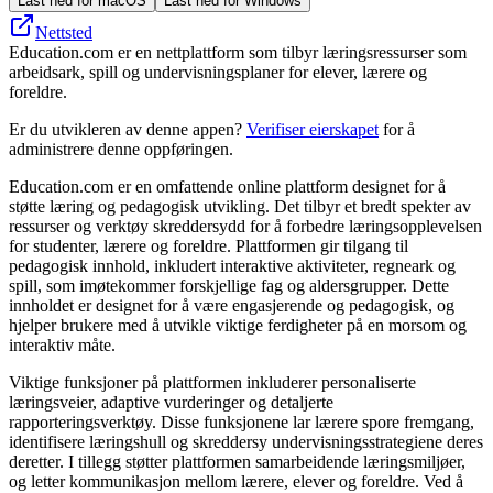
Last ned for macOS
Last ned for Windows
Nettsted
Education.com er en nettplattform som tilbyr læringsressurser som
arbeidsark, spill og undervisningsplaner for elever, lærere og
foreldre.
Er du utvikleren av denne appen?
Verifiser eierskapet
for å
administrere denne oppføringen.
Education.com er en omfattende online plattform designet for å
støtte læring og pedagogisk utvikling. Det tilbyr et bredt spekter av
ressurser og verktøy skreddersydd for å forbedre læringsopplevelsen
for studenter, lærere og foreldre. Plattformen gir tilgang til
pedagogisk innhold, inkludert interaktive aktiviteter, regneark og
spill, som imøtekommer forskjellige fag og aldersgrupper. Dette
innholdet er designet for å være engasjerende og pedagogisk, og
hjelper brukere med å utvikle viktige ferdigheter på en morsom og
interaktiv måte.
Viktige funksjoner på plattformen inkluderer personaliserte
læringsveier, adaptive vurderinger og detaljerte
rapporteringsverktøy. Disse funksjonene lar lærere spore fremgang,
identifisere læringshull og skreddersy undervisningsstrategiene deres
deretter. I tillegg støtter plattformen samarbeidende læringsmiljøer,
og letter kommunikasjon mellom lærere, elever og foreldre. Ved å