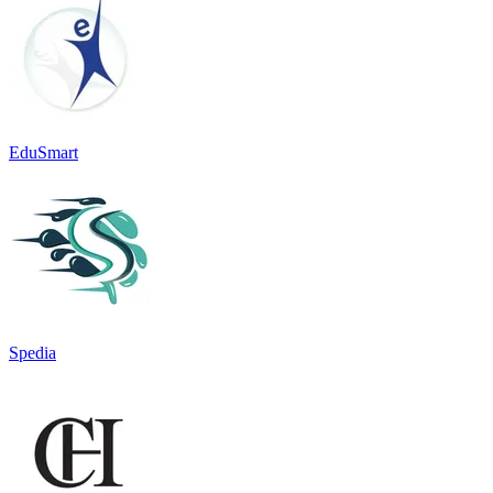
EduSmart
Spedia