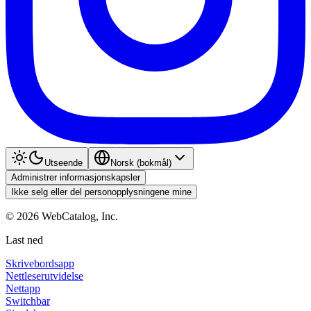
Utseende
Norsk (bokmål)
Administrer informasjonskapsler
Ikke selg eller del personopplysningene mine
©
2026
WebCatalog, Inc.
Last ned
Skrivebordsapp
Nettleserutvidelse
Nettapp
Switchbar