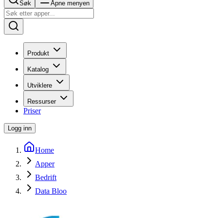
Søk
Åpne menyen
Produkt
Katalog
Utviklere
Ressurser
Priser
Logg inn
Home
Apper
Bedrift
Data Bloo