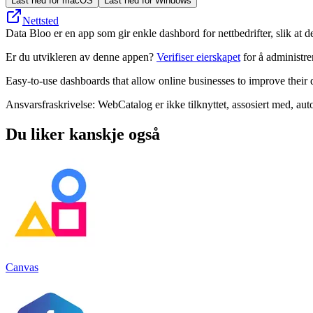
Last ned for macOS
Last ned for Windows
Nettsted
Data Bloo er en app som gir enkle dashbord for nettbedrifter, slik at d
Er du utvikleren av denne appen?
Verifiser eierskapet
for å administr
Easy-to-use dashboards that allow online businesses to improve their
Ansvarsfraskrivelse: WebCatalog er ikke tilknyttet, assosiert med, auto
Du liker kanskje også
Canvas