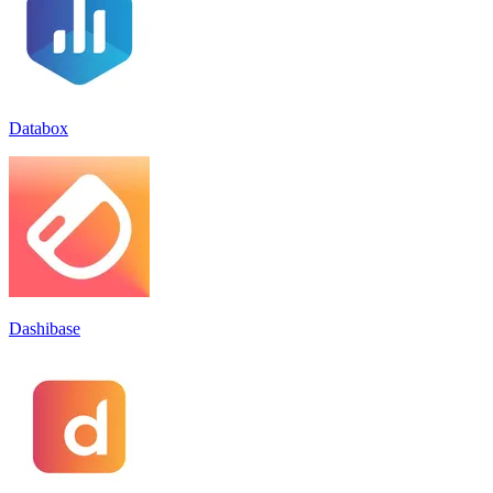
Databox
Dashibase