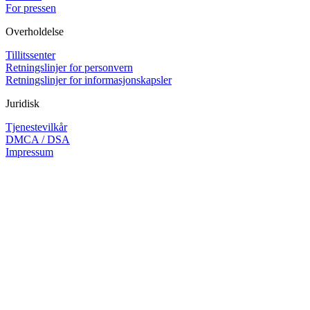
For pressen
Overholdelse
Tillitssenter
Retningslinjer for personvern
Retningslinjer for informasjonskapsler
Juridisk
Tjenestevilkår
DMCA / DSA
Impressum