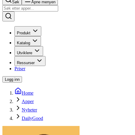
Søk
Åpne menyen
Produkt
Katalog
Utviklere
Ressurser
Priser
Logg inn
Home
Apper
Nyheter
DailyGood