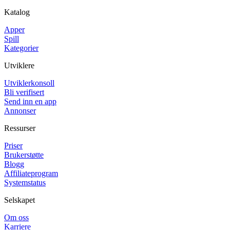
Katalog
Apper
Spill
Kategorier
Utviklere
Utviklerkonsoll
Bli verifisert
Send inn en app
Annonser
Ressurser
Priser
Brukerstøtte
Blogg
Affiliateprogram
Systemstatus
Selskapet
Om oss
Karriere