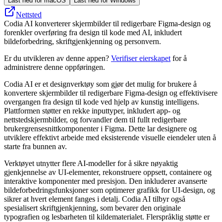
Last ned for macOS
Last ned for Windows
Nettsted
Codia AI konverterer skjermbilder til redigerbare Figma-design og
forenkler overføring fra design til kode med AI, inkludert
bildeforbedring, skriftgjenkjenning og personvern.
Er du utvikleren av denne appen?
Verifiser eierskapet
for å
administrere denne oppføringen.
Codia AI er et designverktøy som gjør det mulig for brukere å
konvertere skjermbilder til redigerbare Figma-design og effektivisere
overgangen fra design til kode ved hjelp av kunstig intelligens.
Plattformen støtter en rekke inputtyper, inkludert app- og
nettstedskjermbilder, og forvandler dem til fullt redigerbare
brukergrensesnittkomponenter i Figma. Dette lar designere og
utviklere effektivt arbeide med eksisterende visuelle eiendeler uten å
starte fra bunnen av.
Verktøyet utnytter flere AI-modeller for å sikre nøyaktig
gjenkjennelse av UI-elementer, rekonstruere oppsett, containere og
interaktive komponenter med presisjon. Den inkluderer avanserte
bildeforbedringsfunksjoner som optimerer grafikk for UI-design, og
sikrer at hvert element fanges i detalj. Codia AI tilbyr også
spesialisert skriftgjenkjenning, som bevarer den originale
typografien og lesbarheten til kildematerialet. Flerspråklig støtte er