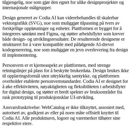
tilgjengelig, noe som gjør den egnet for ulike designprosjekter og
internasjonale målgrupper.
Design generert av Codia AI kan viderebehandles til skalerbar
vektorgrafikk (SVG), noe som muliggjør tilpasning på tvers av
forskjellige oppløsninger og enheter. Plattformen er bygget for å
integreres sømløst med Figma, og støtter arbeidsflyter som krever
både design- og utviklingsresultater. De resulterende designene er
strukturert for å være kompatible med påfølgende AI-drevet
kodegenerering, noe som muliggjør en jevn overlevering fra design
til implementering.
Personvern er et kjerneaspekt av plattformen, med strenge
retningslinjer på plass for å beskytte brukerdata. Design brukes ikke
til opplæringsformål uten uttrykkelig samtykke, og plattformen
overholder etablerte personvernstandarder. Codia AI er designet for
å øke effektiviteten, nøyaktigheten og fleksibiliteten i arbeidsflyter
for digital design, og støtter et bredt spekter av bruksområder fra
rask prototyping til produksjonsklar UI-utvikling.
Ansvarsfraskrivelse: WebCatalog er ikke tilknyttet, assosiert med,
autorisert av, godkjent av eller på noen måte offisielt knyttet til
Codia AI. Alle produktnavn, logoer og varemerker tilhører sine
respektive eiere.