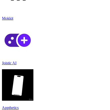
Mokkit
Joistic AI
Appthetics