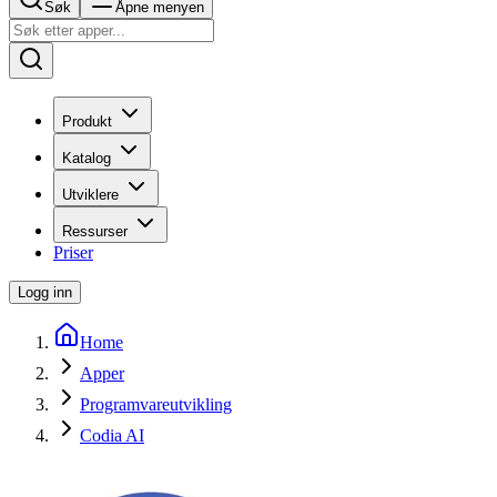
Søk
Åpne menyen
Produkt
Katalog
Utviklere
Ressurser
Priser
Logg inn
Home
Apper
Programvareutvikling
Codia AI