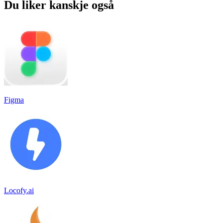
Du liker kanskje også
Figma
Locofy.ai