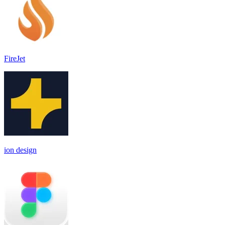
FireJet
ion design