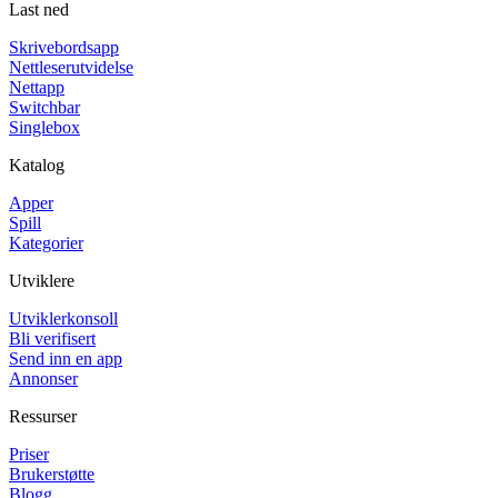
Last ned
Skrivebordsapp
Nettleserutvidelse
Nettapp
Switchbar
Singlebox
Katalog
Apper
Spill
Kategorier
Utviklere
Utviklerkonsoll
Bli verifisert
Send inn en app
Annonser
Ressurser
Priser
Brukerstøtte
Blogg