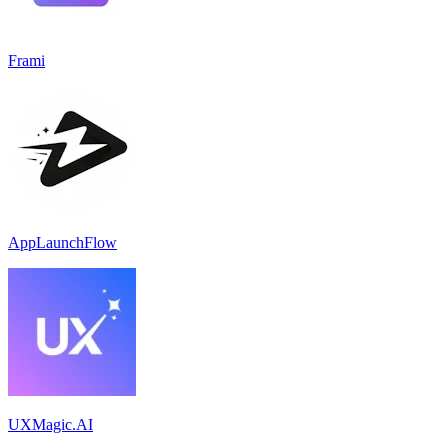
Frami
AppLaunchFlow
UXMagic.AI