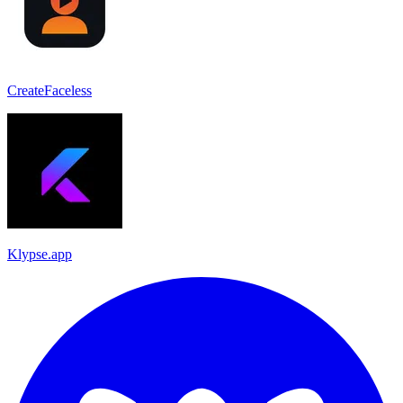
CreateFaceless
Klypse.app