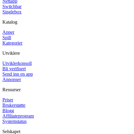
Nettapp
Switchbar
Singlebox
Katalog
Apper
Spill
Kategorier
Utviklere
Utviklerkonsoll
Bli verifisert
Send inn en app
Annonser
Ressurser
Priser
Brukerstøtte
Blogg
Affiliateprogram
Systemstatus
Selskapet