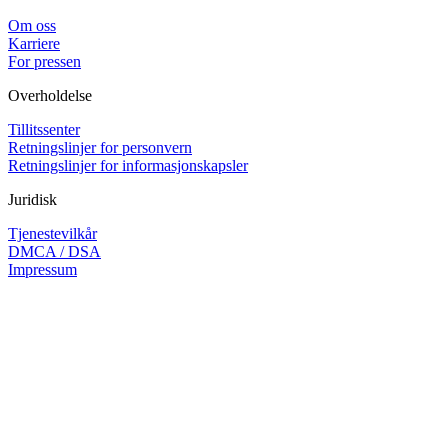
Om oss
Karriere
For pressen
Overholdelse
Tillitssenter
Retningslinjer for personvern
Retningslinjer for informasjonskapsler
Juridisk
Tjenestevilkår
DMCA / DSA
Impressum