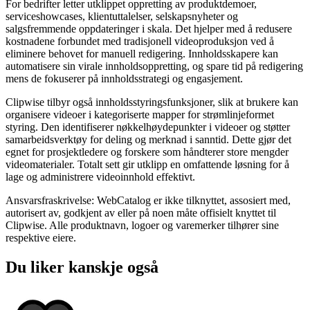
For bedrifter letter utklippet oppretting av produktdemoer,
serviceshowcases, klientuttalelser, selskapsnyheter og
salgsfremmende oppdateringer i skala. Det hjelper med å redusere
kostnadene forbundet med tradisjonell videoproduksjon ved å
eliminere behovet for manuell redigering. Innholdsskapere kan
automatisere sin virale innholdsoppretting, og spare tid på redigering
mens de fokuserer på innholdsstrategi og engasjement.
Clipwise tilbyr også innholdsstyringsfunksjoner, slik at brukere kan
organisere videoer i kategoriserte mapper for strømlinjeformet
styring. Den identifiserer nøkkelhøydepunkter i videoer og støtter
samarbeidsverktøy for deling og merknad i sanntid. Dette gjør det
egnet for prosjektledere og forskere som håndterer store mengder
videomaterialer. Totalt sett gir utklipp en omfattende løsning for å
lage og administrere videoinnhold effektivt.
Ansvarsfraskrivelse: WebCatalog er ikke tilknyttet, assosiert med,
autorisert av, godkjent av eller på noen måte offisielt knyttet til
Clipwise. Alle produktnavn, logoer og varemerker tilhører sine
respektive eiere.
Du liker kanskje også