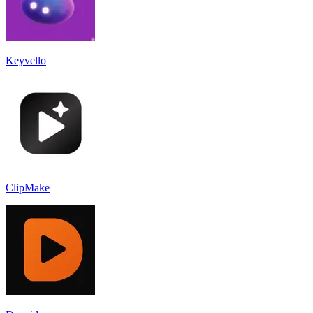
Keyvello
ClipMake