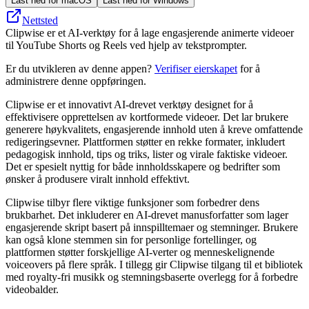
Last ned for macOS
Last ned for Windows
Nettsted
Clipwise er et AI-verktøy for å lage engasjerende animerte videoer
til YouTube Shorts og Reels ved hjelp av tekstprompter.
Er du utvikleren av denne appen?
Verifiser eierskapet
for å
administrere denne oppføringen.
Clipwise er et innovativt AI-drevet verktøy designet for å
effektivisere opprettelsen av kortformede videoer. Det lar brukere
generere høykvalitets, engasjerende innhold uten å kreve omfattende
redigeringsevner. Plattformen støtter en rekke formater, inkludert
pedagogisk innhold, tips og triks, lister og virale faktiske videoer.
Det er spesielt nyttig for både innholdsskapere og bedrifter som
ønsker å produsere viralt innhold effektivt.
Clipwise tilbyr flere viktige funksjoner som forbedrer dens
brukbarhet. Det inkluderer en AI-drevet manusforfatter som lager
engasjerende skript basert på innspilltemaer og stemninger. Brukere
kan også klone stemmen sin for personlige fortellinger, og
plattformen støtter forskjellige AI-verter og menneskelignende
voiceovers på flere språk. I tillegg gir Clipwise tilgang til et bibliotek
med royalty-fri musikk og stemningsbaserte overlegg for å forbedre
videobalder.