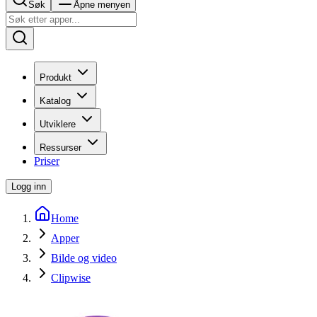
Søk
Åpne menyen
Produkt
Katalog
Utviklere
Ressurser
Priser
Logg inn
Home
Apper
Bilde og video
Clipwise