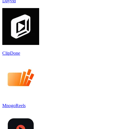
Dayvid
ClipDone
MnogoReels