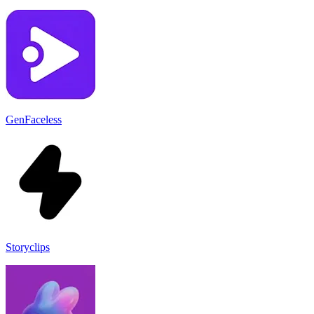
GenFaceless
Storyclips