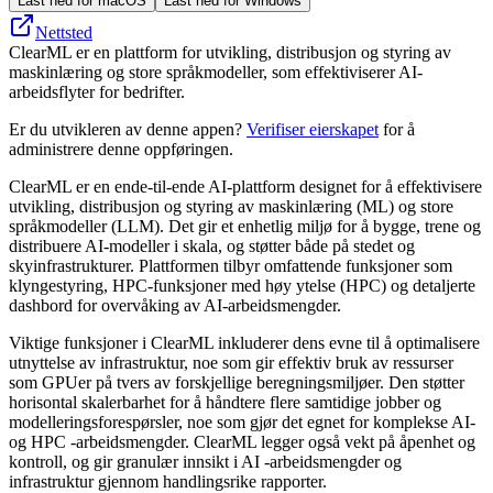
Last ned for macOS
Last ned for Windows
Nettsted
ClearML er en plattform for utvikling, distribusjon og styring av
maskinlæring og store språkmodeller, som effektiviserer AI-
arbeidsflyter for bedrifter.
Er du utvikleren av denne appen?
Verifiser eierskapet
for å
administrere denne oppføringen.
ClearML er en ende-til-ende AI-plattform designet for å effektivisere
utvikling, distribusjon og styring av maskinlæring (ML) og store
språkmodeller (LLM). Det gir et enhetlig miljø for å bygge, trene og
distribuere AI-modeller i skala, og støtter både på stedet og
skyinfrastrukturer. Plattformen tilbyr omfattende funksjoner som
klyngestyring, HPC-funksjoner med høy ytelse (HPC) og detaljerte
dashbord for overvåking av AI-arbeidsmengder.
Viktige funksjoner i ClearML inkluderer dens evne til å optimalisere
utnyttelse av infrastruktur, noe som gir effektiv bruk av ressurser
som GPUer på tvers av forskjellige beregningsmiljøer. Den støtter
horisontal skalerbarhet for å håndtere flere samtidige jobber og
modelleringsforespørsler, noe som gjør det egnet for komplekse AI-
og HPC -arbeidsmengder. ClearML legger også vekt på åpenhet og
kontroll, og gir granulær innsikt i AI -arbeidsmengder og
infrastruktur gjennom handlingsrike rapporter.