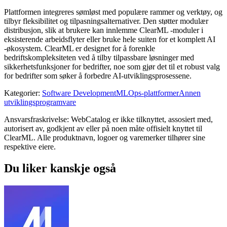
Plattformen integreres sømløst med populære rammer og verktøy, og
tilbyr fleksibilitet og tilpasningsalternativer. Den støtter modulær
distribusjon, slik at brukere kan innlemme ClearML -moduler i
eksisterende arbeidsflyter eller bruke hele suiten for et komplett AI
-økosystem. ClearML er designet for å forenkle
bedriftskompleksiteten ved å tilby tilpassbare løsninger med
sikkerhetsfunksjoner for bedrifter, noe som gjør det til et robust valg
for bedrifter som søker å forbedre AI-utviklingsprosessene.
Kategorier
:
Software Development
MLOps-plattformer
Annen
utviklingsprogramvare
Ansvarsfraskrivelse: WebCatalog er ikke tilknyttet, assosiert med,
autorisert av, godkjent av eller på noen måte offisielt knyttet til
ClearML. Alle produktnavn, logoer og varemerker tilhører sine
respektive eiere.
Du liker kanskje også