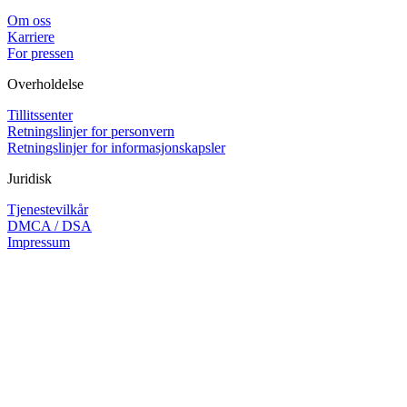
Om oss
Karriere
For pressen
Overholdelse
Tillitssenter
Retningslinjer for personvern
Retningslinjer for informasjonskapsler
Juridisk
Tjenestevilkår
DMCA / DSA
Impressum