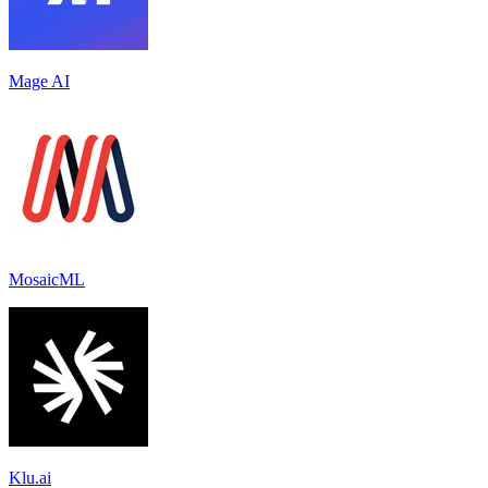
Mage AI
MosaicML
Klu.ai