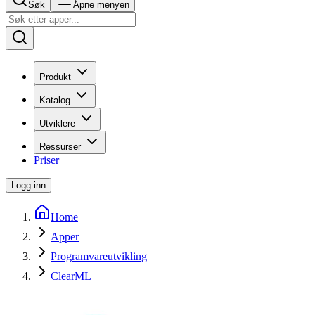
Søk
Åpne menyen
Produkt
Katalog
Utviklere
Ressurser
Priser
Logg inn
Home
Apper
Programvareutvikling
ClearML