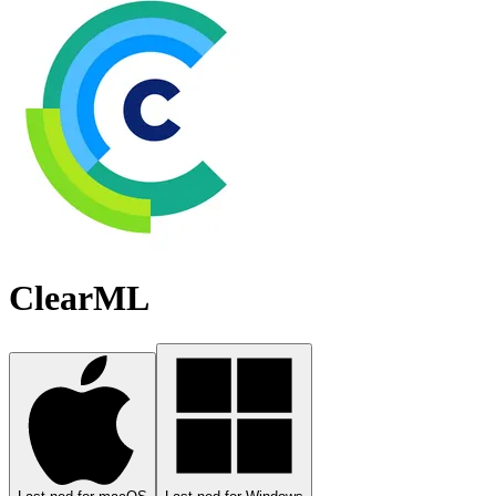
ClearML