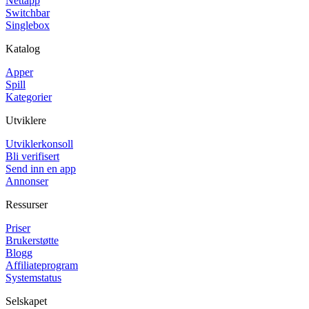
Nettapp
Switchbar
Singlebox
Katalog
Apper
Spill
Kategorier
Utviklere
Utviklerkonsoll
Bli verifisert
Send inn en app
Annonser
Ressurser
Priser
Brukerstøtte
Blogg
Affiliateprogram
Systemstatus
Selskapet