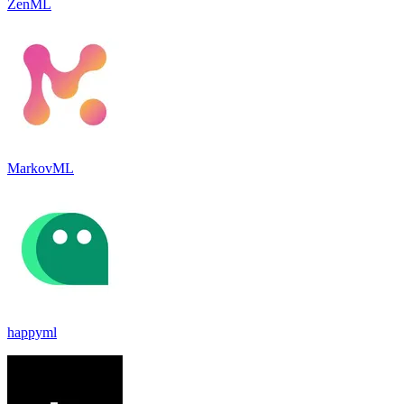
ZenML
MarkovML
happyml