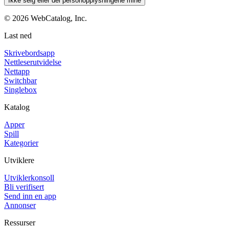
Ikke selg eller del personopplysningene mine
©
2026
WebCatalog, Inc.
Last ned
Skrivebordsapp
Nettleserutvidelse
Nettapp
Switchbar
Singlebox
Katalog
Apper
Spill
Kategorier
Utviklere
Utviklerkonsoll
Bli verifisert
Send inn en app
Annonser
Ressurser