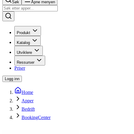
Søk
Åpne menyen
Produkt
Katalog
Utviklere
Ressurser
Priser
Logg inn
Home
Apper
Bedrift
BookingCenter