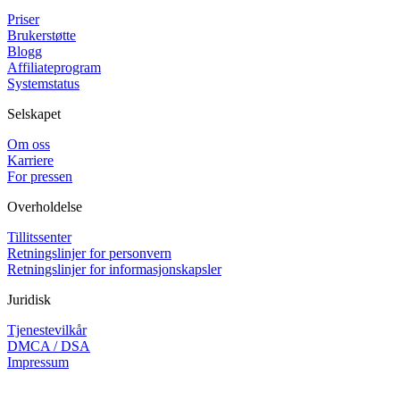
Priser
Brukerstøtte
Blogg
Affiliateprogram
Systemstatus
Selskapet
Om oss
Karriere
For pressen
Overholdelse
Tillitssenter
Retningslinjer for personvern
Retningslinjer for informasjonskapsler
Juridisk
Tjenestevilkår
DMCA / DSA
Impressum