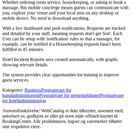
Whether ordering room service, housekeeping, or asking to book a
massage, this mobile concierge means guests can communicate with
you, explore your venue and your local area on any desktop or
mobile device. No need to download anything.
With a live dashboard and push notifications, Requests are tracked
and detailed by your staff, meaning requests don't get 'lost'. Each
User can be setup with 'notification' rules so that a manager, for
example, can be notified if a Housekeeping requests hasn't been
fulfilled in 45 minutes.
Hotel Incident Reports area created automatically, with graphs
showing relevant details.
The system provides clear opportunities for training to improve
guest services.
Kategorier
:
Business
Programvare for
kanaladministrasjon
Programvare for gjestemeldinger
Programvare
for hotelladministrasjon
Ansvarsfraskrivelse: WebCatalog er ikke tilknyttet, assosiert med,
autorisert av, godkjent av eller på noen måte offisielt knyttet til
BookingCenter. Alle produktnavn, logoer og varemerker tilhører
sine respektive eiere.