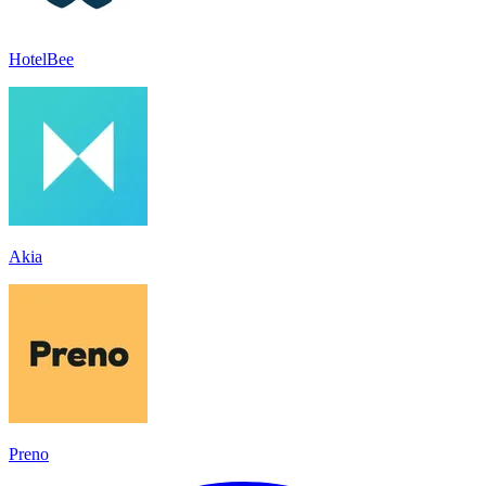
HotelBee
Akia
Preno