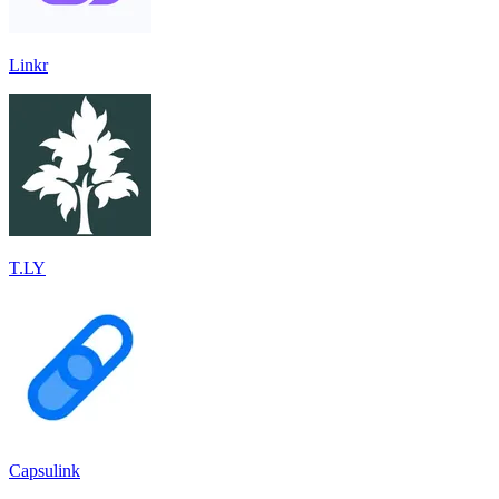
Linkr
T.LY
Capsulink