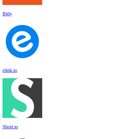
Bitly
elink.io
Short.io