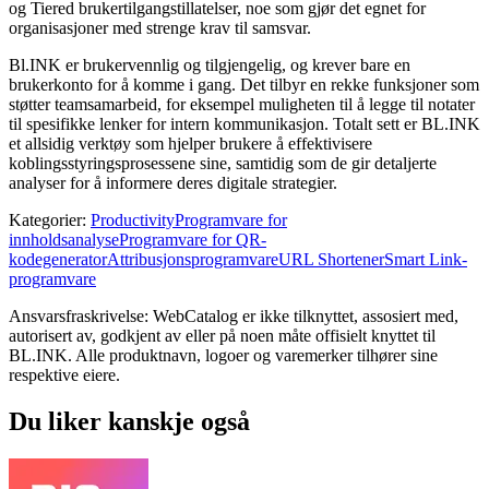
og Tiered brukertilgangstillatelser, noe som gjør det egnet for
organisasjoner med strenge krav til samsvar.
Bl.INK er brukervennlig og tilgjengelig, og krever bare en
brukerkonto for å komme i gang. Det tilbyr en rekke funksjoner som
støtter teamsamarbeid, for eksempel muligheten til å legge til notater
til spesifikke lenker for intern kommunikasjon. Totalt sett er BL.INK
et allsidig verktøy som hjelper brukere å effektivisere
koblingsstyringsprosessene sine, samtidig som de gir detaljerte
analyser for å informere deres digitale strategier.
Kategorier
:
Productivity
Programvare for
innholdsanalyse
Programvare for QR-
kodegenerator
Attribusjonsprogramvare
URL Shortener
Smart Link-
programvare
Ansvarsfraskrivelse: WebCatalog er ikke tilknyttet, assosiert med,
autorisert av, godkjent av eller på noen måte offisielt knyttet til
BL.INK. Alle produktnavn, logoer og varemerker tilhører sine
respektive eiere.
Du liker kanskje også