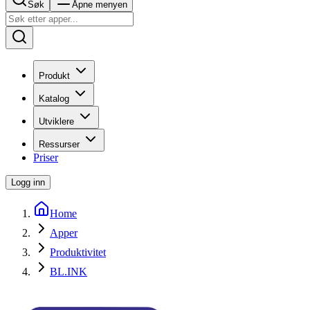
Søk
Åpne menyen
Produkt
Katalog
Utviklere
Ressurser
Priser
Logg inn
Home
Apper
Produktivitet
BL.INK