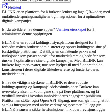
Last ned for macOS
Last ned for Windows
Nettsted
BL.INK er en plattform for å forkorte lenker og lage QR-koder, med
omfattende sporingsmuligheter og integrasjoner for å optimalisere
digitale kampanjer.
Er du utvikleren av denne appen?
Verifiser eierskapet
for å
administrere denne oppføringen.
BL.INK er en robust koblingsutstyrsplattform designet for å
forbedre måten brukere administrerer og sporer koblingene sine på
forskjellige plattformer. Det tilbyr en omfattende pakke med
funksjoner som passer spesielt for markedsførere og bedrifter som
ønsker å optimalisere sine digitale kampanjer. Med BL.INK kan
brukere lage merkevarer, noe som hjelper til med å opprettholde
konsistensen i deres digitale tilstedeværelse og forsterke deres
merkeidentitet.
En av de viktigste styrkene til BL.INK er dens robuste
koblingssporing og kampanjeledelsesfunksjoner. Brukere kan
overvåke ytelsen til koblingene sine på flere plattformer, og få
verdifull innsikt i hvordan innholdet deres engasjerer publikum.
Plattformen støtter også Open API -tilgang, noe som gir mulighet for
sømløs integrasjon med andre verktøy og systemer. I tillegg gir
BL.INK avanserte sikkerhetsfunksjoner, inkludert revisjonslogger