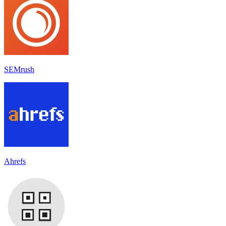
SEMrush
Ahrefs