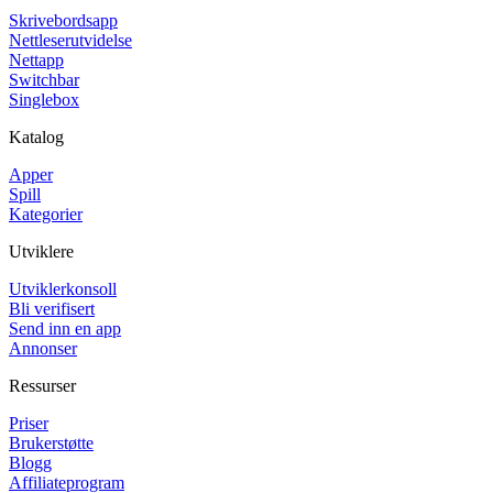
Skrivebordsapp
Nettleserutvidelse
Nettapp
Switchbar
Singlebox
Katalog
Apper
Spill
Kategorier
Utviklere
Utviklerkonsoll
Bli verifisert
Send inn en app
Annonser
Ressurser
Priser
Brukerstøtte
Blogg
Affiliateprogram