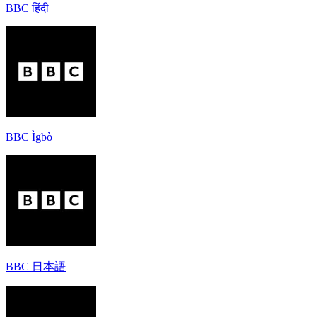
BBC हिंदी
BBC Ìgbò
BBC 日本語