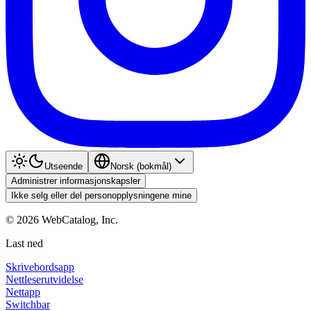
Utseende
Norsk (bokmål)
Administrer informasjonskapsler
Ikke selg eller del personopplysningene mine
©
2026
WebCatalog, Inc.
Last ned
Skrivebordsapp
Nettleserutvidelse
Nettapp
Switchbar