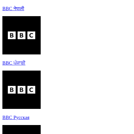
BBC नेपाली
BBC ਪੰਜਾਬੀ
BBC Русская