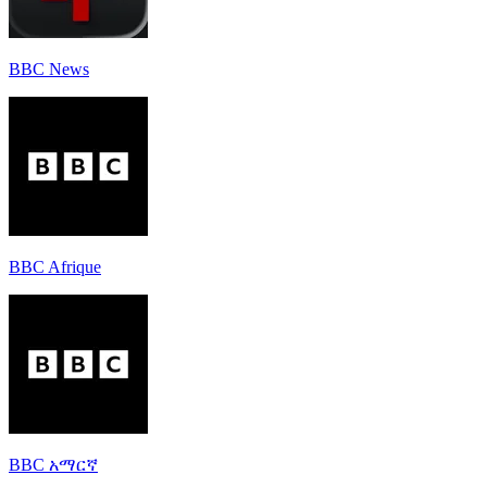
BBC News
BBC Afrique
BBC አማርኛ