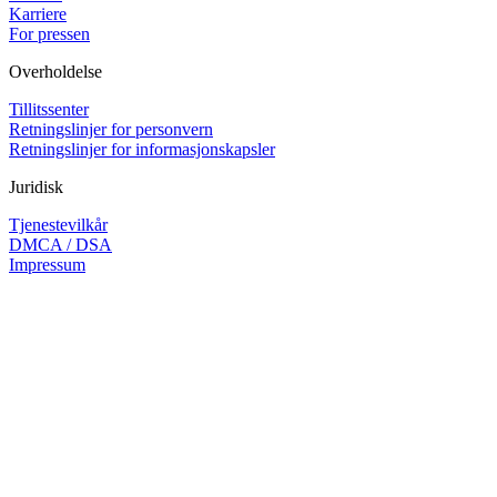
Karriere
For pressen
Overholdelse
Tillitssenter
Retningslinjer for personvern
Retningslinjer for informasjonskapsler
Juridisk
Tjenestevilkår
DMCA / DSA
Impressum