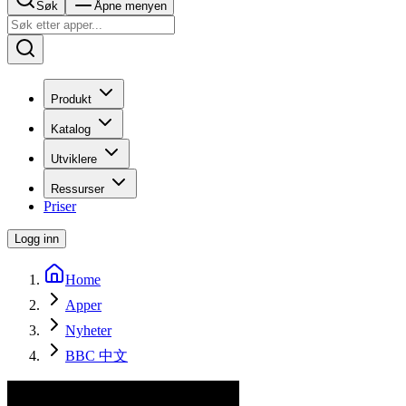
Søk
Åpne menyen
Produkt
Katalog
Utviklere
Ressurser
Priser
Logg inn
Home
Apper
Nyheter
BBC 中文