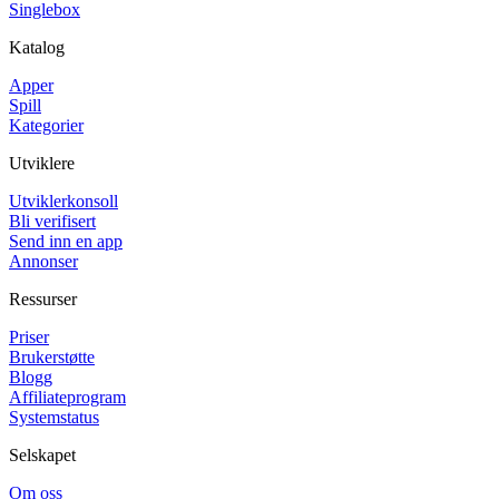
Singlebox
Katalog
Apper
Spill
Kategorier
Utviklere
Utviklerkonsoll
Bli verifisert
Send inn en app
Annonser
Ressurser
Priser
Brukerstøtte
Blogg
Affiliateprogram
Systemstatus
Selskapet
Om oss