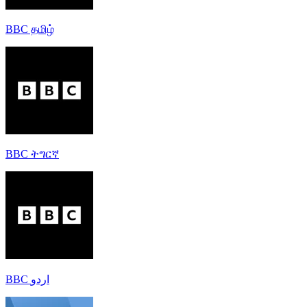
BBC தமிழ்
BBC ትግርኛ
BBC اردو