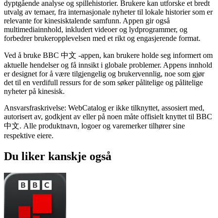
dyptgående analyse og spillehistorier. Brukere kan utforske et bredt
utvalg av temaer, fra internasjonale nyheter til lokale historier som er
relevante for kinesisktalende samfunn. Appen gir også
multimediainnhold, inkludert videoer og lydprogrammer, og
forbedrer brukeropplevelsen med et rikt og engasjerende format.
Ved å bruke BBC 中文 -appen, kan brukere holde seg informert om
aktuelle hendelser og få innsikt i globale problemer. Appens innhold
er designet for å være tilgjengelig og brukervennlig, noe som gjør
det til en verdifull ressurs for de som søker pålitelige og pålitelige
nyheter på kinesisk.
Ansvarsfraskrivelse: WebCatalog er ikke tilknyttet, assosiert med,
autorisert av, godkjent av eller på noen måte offisielt knyttet til BBC
中文. Alle produktnavn, logoer og varemerker tilhører sine
respektive eiere.
Du liker kanskje også