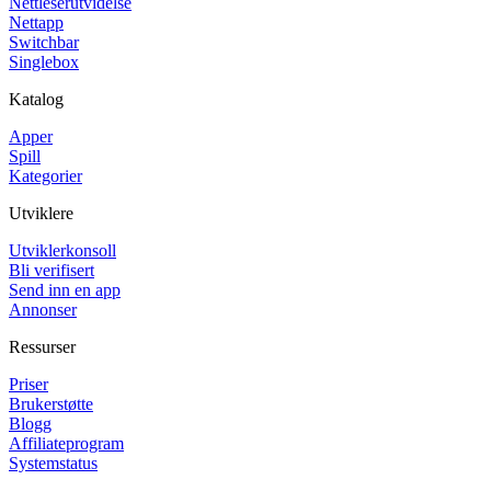
Nettleserutvidelse
Nettapp
Switchbar
Singlebox
Katalog
Apper
Spill
Kategorier
Utviklere
Utviklerkonsoll
Bli verifisert
Send inn en app
Annonser
Ressurser
Priser
Brukerstøtte
Blogg
Affiliateprogram
Systemstatus