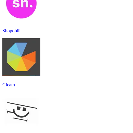
Shopobill
Gleam