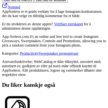
Last ned for macOS
Last ned for Windows
Nettsted
AppSorteos er et gratis verktøy for å lage Instagram-konkurranser,
der du kan velge en tilfeldig kommentar fra et bilde.
Er du utvikleren av denne appen?
Verifiser eierskapet
for å
administrere denne oppføringen.
App-Sorteos.com it's an online and free tool to create Instagram
Giveaways, Sweepstakes, Contests and Promotions, allowing you to
pick a random comment from your Instagram photo.
Kategorier
:
Productivity
Sweepstakes programvare
Ansvarsfraskrivelse: WebCatalog er ikke tilknyttet, assosiert med,
autorisert av, godkjent av eller på noen måte offisielt knyttet til
AppSorteos. Alle produktnavn, logoer og varemerker tilhører sine
respektive eiere.
Du liker kanskje også