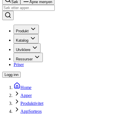
Søk
Åpne menyen
Produkt
Katalog
Utviklere
Ressurser
Priser
Logg inn
Home
Apper
Produktivitet
AppSorteos