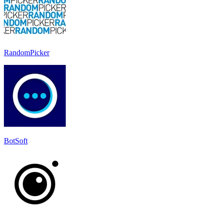
RandomPicker
BotSoft