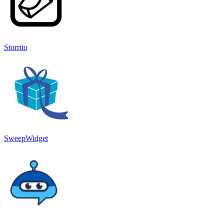
Storrito
SweepWidget