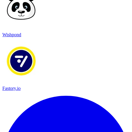
Wishpond
Fastory.io