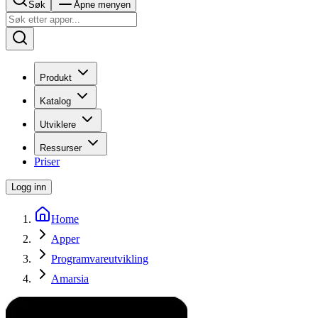
Søk
Åpne menyen
Produkt
Katalog
Utviklere
Ressurser
Priser
Logg inn
Home
Apper
Programvareutvikling
Amarsia