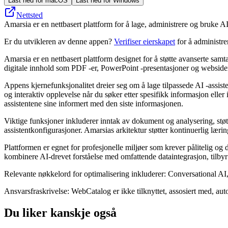
Last ned for macOS
Last ned for Windows
Nettsted
Amarsia er en nettbasert plattform for å lage, administrere og bruke A
Er du utvikleren av denne appen?
Verifiser eierskapet
for å administr
Amarsia er en nettbasert plattform designet for å støtte avanserte samt
digitale innhold som PDF -er, PowerPoint -presentasjoner og webside
Appens kjernefunksjonalitet dreier seg om å lage tilpassede AI -assist
og interaktiv opplevelse når du søker etter spesifikk informasjon elle
assistentene sine informert med den siste informasjonen.
Viktige funksjoner inkluderer inntak av dokument og analysering, støtt
assistentkonfigurasjoner. Amarsias arkitektur støtter kontinuerlig læri
Plattformen er egnet for profesjonelle miljøer som krever pålitelig o
kombinere AI-drevet forståelse med omfattende dataintegrasjon, tilbyr
Relevante nøkkelord for optimalisering inkluderer: Conversational A
Ansvarsfraskrivelse: WebCatalog er ikke tilknyttet, assosiert med, auto
Du liker kanskje også