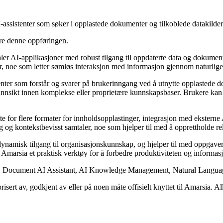
I-assistenter som søker i opplastede dokumenter og tilkoblede datakilder
ere denne oppføringen.
aler AI-applikasjoner med robust tilgang til oppdaterte data og dokumente
r, noe som letter sømløs interaksjon med informasjon gjennom naturlig
enter som forstår og svarer på brukerinngang ved å utnytte opplastede do
r innsikt innen komplekse eller proprietære kunnskapsbaser. Brukere kan
e for flere formater for innholdsopplastinger, integrasjon med eksterne 
ng og kontekstbevisst samtaler, noe som hjelper til med å opprettholde r
g dynamisk tilgang til organisasjonskunnskap, og hjelper til med oppgav
 Amarsia et praktisk verktøy for å forbedre produktiviteten og informas
I, Document AI Assistant, AI Knowledge Management, Natural Language 
risert av, godkjent av eller på noen måte offisielt knyttet til Amarsia. A