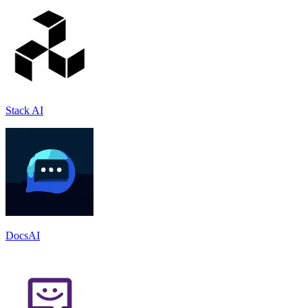
Stack AI
DocsAI