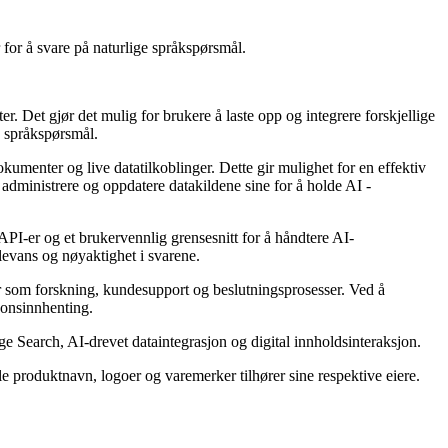
 for å svare på naturlige språkspørsmål.
r. Det gjør det mulig for brukere å laste opp og integrere forskjellige
e språkspørsmål.
kumenter og live datatilkoblinger. Dette gir mulighet for en effektiv
 administrere og oppdatere datakildene sine for å holde AI -
API-er og et brukervennlig grensesnitt for å håndtere AI-
elevans og nøyaktighet i svarene.
er som forskning, kundesupport og beslutningsprosesser. Ved å
jonsinnhenting.
Search, AI-drevet dataintegrasjon og digital innholdsinteraksjon.
lle produktnavn, logoer og varemerker tilhører sine respektive eiere.