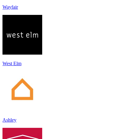
Wayfair
West Elm
Ashley