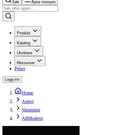
Søk
Åpne menyen
Produkt
Katalog
Utviklere
Ressurser
Priser
Logg inn
Home
Apper
Shopping
AllModern