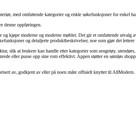
eriør, med omfattende kategorier og enkle søkefunksjoner for enkel ha
ere denne oppføringen.
e og kjøpe moderne og moderne møbler. Det gir et omfattende utvalg av 
funksjoner og detaljerte produktbeskrivelser, noe som gjør det lettere 
tur, slik at brukere kan handle etter kategorier som sengetøy, utendørs, b
innrede eller pusse opp sine rom effektivt. Appen støtter en sømløs shop
risert av, godkjent av eller på noen måte offisielt knyttet til AllModern