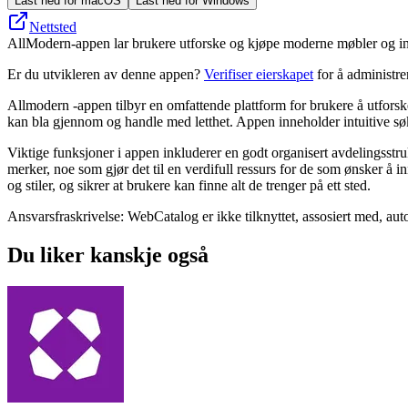
Last ned for macOS
Last ned for Windows
Nettsted
AllModern-appen lar brukere utforske og kjøpe moderne møbler og int
Er du utvikleren av denne appen?
Verifiser eierskapet
for å administr
Allmodern -appen tilbyr en omfattende plattform for brukere å utforsk
kan bla gjennom og handle med letthet. Appen inneholder intuitive søke
Viktige funksjoner i appen inkluderer en godt organisert avdelingsstruk
merker, noe som gjør det til en verdifull ressurs for de som ønsker å 
og stiler, og sikrer at brukere kan finne alt de trenger på ett sted.
Ansvarsfraskrivelse: WebCatalog er ikke tilknyttet, assosiert med, auto
Du liker kanskje også