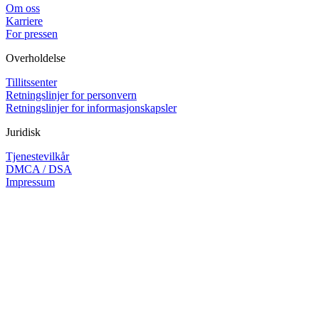
Om oss
Karriere
For pressen
Overholdelse
Tillitssenter
Retningslinjer for personvern
Retningslinjer for informasjonskapsler
Juridisk
Tjenestevilkår
DMCA / DSA
Impressum