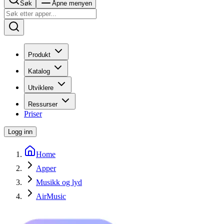
Søk
Åpne menyen
Produkt
Katalog
Utviklere
Ressurser
Priser
Logg inn
Home
Apper
Musikk og lyd
AirMusic