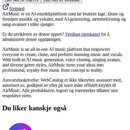
Last ned for macOS
Last ned for Windows
Nettsted
AirMusic er en AI-musikkplattform som lar brukere lage, klone og
fremføre musikk og vokaler, med AI-generering, stemmekloning og
sang-avatarer i ulike sjangre.
Er du utvikleren av denne appen?
Verifiser eierskapet
for å
administrere denne oppføringen.
AirMusic is an all-in-one AI music platform that empowers
everyone to create, clone, and perform stunning music and vocals.
With built-in AI music generation, voice cloning, singing avatars,
and diverse genre styles, AirMusic turns your ideas into
professional, royalty-free music from concept to reality.
Ansvarsfraskrivelse: WebCatalog er ikke tilknyttet, assosiert med,
autorisert av, godkjent av eller på noen måte offisielt knyttet til
AirMusic. Alle produktnavn, logoer og varemerker tilhører sine
respektive eiere.
Du liker kanskje også