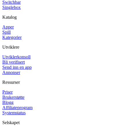
Switchbar
Singlebox
Katalog
Apper
Spill
Kategorier
Utviklere
Utviklerkonsoll
Bli verifisert
Send inn en app
Annonser
Ressurser
Priser
Brukerstøtte
Blogg
Affiliateprogram
Systemstatus
Selskapet