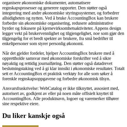
organisere økonomiske dokumenter, automatisere
regnskapsprosesser og generere rapporter. Den støtter også
integrering med andre økonomiske styringssystemer, og forbedrer
allsidigheten og nytten. Ved å bruke AccountingBox kan brukere
forbedre sin økonomiske organisering, redusere administrative
byrder og fokusere på kjernevirksomhetsaktiviteter. Appens design
legger vekt på brukervennlighet og tilgjengelighet, noe som gjør den
tilgjengelig for et bredt spekter av brukere, fra små bedrifter til
enkeltpersoner som styrer personlig økonomi.
Når det gjelder fordeler, hjelper AccountingBox brukere med å
opprettholde samsvar med økonomiske forskrifter ved å sikre
nøyaktig og rettidig journalføring. Den støtter også datadrevet
beslutningstaking ved å gi klar innsikt i økonomiske resultater. Totalt
sett er AccountingBox et praktisk verktøy for alle som søker å
forenkle regnskapsoppgavene og forbedre økonomisk tilsyn.
Ansvarsfraskrivelse: WebCatalog er ikke tilknyttet, assosiert med,
autorisert av, godkjent av eller på noen måte offisielt knyttet til
AccountingBox. Alle produktnavn, logoer og varemerker tilhører
sine respektive eiere.
Du liker kanskje også