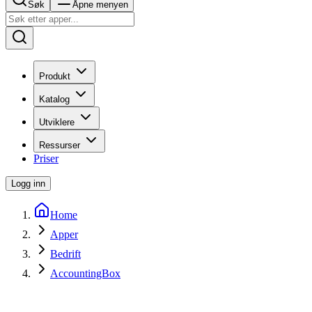
Søk
Åpne menyen
Produkt
Katalog
Utviklere
Ressurser
Priser
Logg inn
Home
Apper
Bedrift
AccountingBox