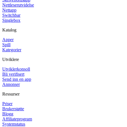
Nettleserutvidelse
Nettapp
Switchbar
Singlebox
Katalog
Apper
Spill
Kategorier
Utviklere
Utviklerkonsoll
Bli verifisert
Send inn en app
Annonser
Ressurser
Priser
Brukerstøtte
Blogg
Affiliateprogram
Systemstatus