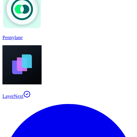
Pennylane
LayerNext