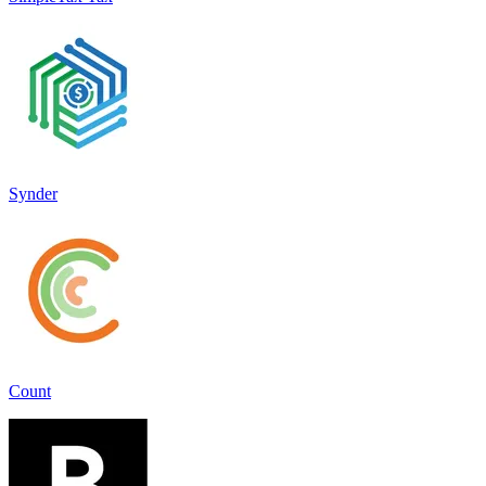
Synder
Count