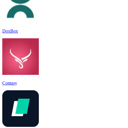
DoxBox
Contasy