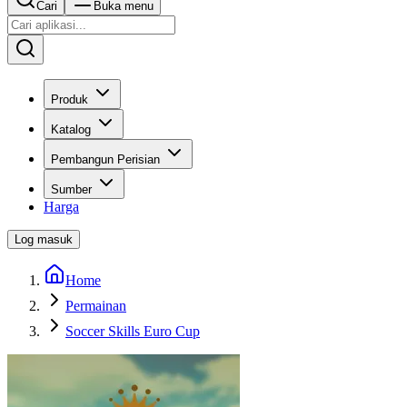
Cari
Buka menu
Produk
Katalog
Pembangun Perisian
Sumber
Harga
Log masuk
Home
Permainan
Soccer Skills Euro Cup