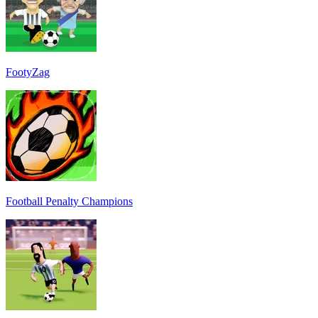
FootyZag
Football Penalty Champions