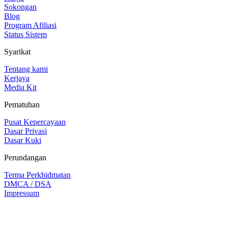
Sokongan
Blog
Program Afiliasi
Status Sistem
Syarikat
Tentang kami
Kerjaya
Media Kit
Pematuhan
Pusat Kepercayaan
Dasar Privasi
Dasar Kuki
Perundangan
Terma Perkhidmatan
DMCA / DSA
Impressum