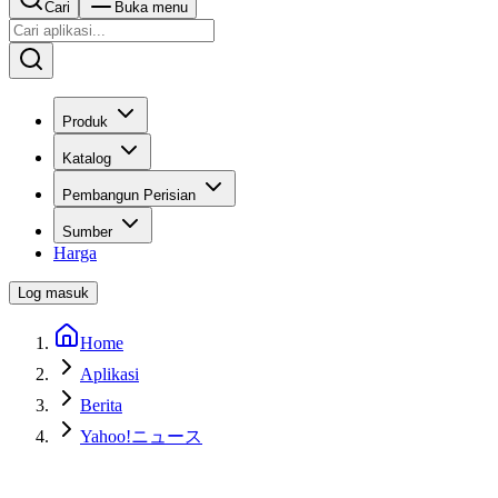
Cari
Buka menu
Produk
Katalog
Pembangun Perisian
Sumber
Harga
Log masuk
Home
Aplikasi
Berita
Yahoo!ニュース