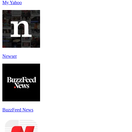
My Yahoo
Newser
BuzzFeed News