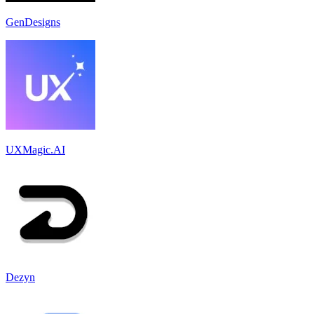
GenDesigns
UXMagic.AI
Dezyn