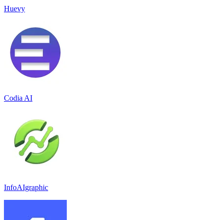
Huevy
Codia AI
InfoAIgraphic