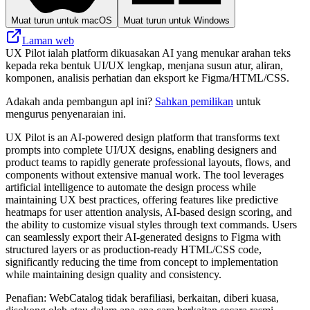
Muat turun untuk macOS
Muat turun untuk Windows
Laman web
UX Pilot ialah platform dikuasakan AI yang menukar arahan teks
kepada reka bentuk UI/UX lengkap, menjana susun atur, aliran,
komponen, analisis perhatian dan eksport ke Figma/HTML/CSS.
Adakah anda pembangun apl ini?
Sahkan pemilikan
untuk
mengurus penyenaraian ini.
UX Pilot is an AI-powered design platform that transforms text
prompts into complete UI/UX designs, enabling designers and
product teams to rapidly generate professional layouts, flows, and
components without extensive manual work. The tool leverages
artificial intelligence to automate the design process while
maintaining UX best practices, offering features like predictive
heatmaps for user attention analysis, AI-based design scoring, and
the ability to customize visual styles through text commands. Users
can seamlessly export their AI-generated designs to Figma with
structured layers or as production-ready HTML/CSS code,
significantly reducing the time from concept to implementation
while maintaining design quality and consistency.
Penafian: WebCatalog tidak berafiliasi, berkaitan, diberi kuasa,