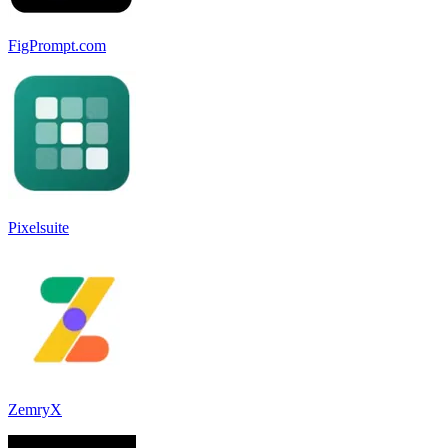
FigPrompt.com
Pixelsuite
ZemryX