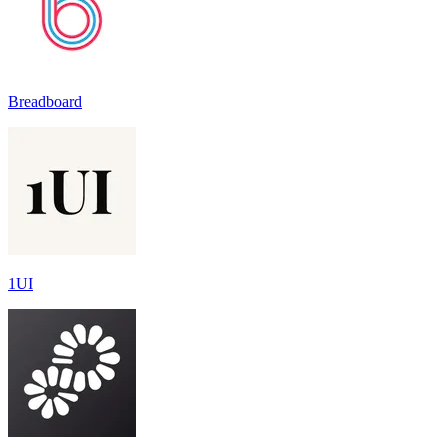
Breadboard
1UI