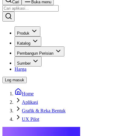
Cari
Buka menu
Produk
Katalog
Pembangun Perisian
Sumber
Harga
Log masuk
Home
Aplikasi
Grafik & Reka Bentuk
UX Pilot