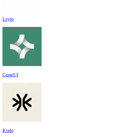
Leylo
GuneUI
Kodo