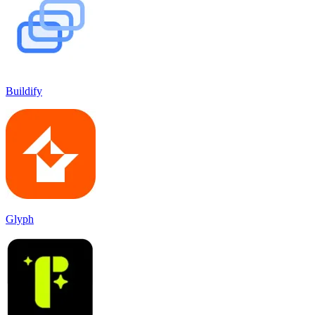
Buildify
Glyph