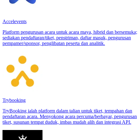
Accelevents
Platform pengurusan acara untuk acara maya, hibrid dan bersemuka;
sediakan pendaftaran/tiket, penstriman, daftar masuk, pengurusan
pempamer/sponsor, penglibatan peserta dan analitik.
Trybooking
TryBooking ialah platform dalam talian untuk tiket, tempahan dan
pendaftaran acara. Menyokong acara percuma/berbayar, pengurusan
tiket, susunan tempat duduk, imbas mudah alih dan integrasi API.