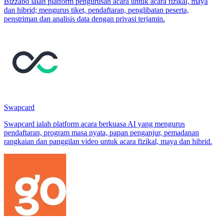
Bizzabo ialah platform pengurusan acara untuk acara fizikal, maya
dan hibrid; mengurus tiket, pendaftaran, penglibatan peserta,
penstriman dan analisis data dengan privasi terjamin.
Swapcard
Swapcard ialah platform acara berkuasa AI yang mengurus
pendaftaran, program masa nyata, papan penganjur, pemadanan
rangkaian dan panggilan video untuk acara fizikal, maya dan hibrid.