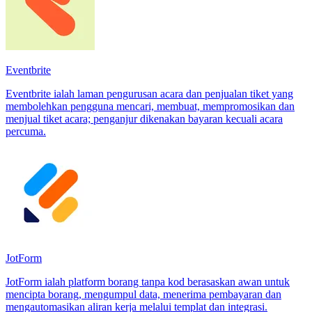
Eventbrite
Eventbrite ialah laman pengurusan acara dan penjualan tiket yang
membolehkan pengguna mencari, membuat, mempromosikan dan
menjual tiket acara; penganjur dikenakan bayaran kecuali acara
percuma.
JotForm
JotForm ialah platform borang tanpa kod berasaskan awan untuk
mencipta borang, mengumpul data, menerima pembayaran dan
mengautomasikan aliran kerja melalui templat dan integrasi.