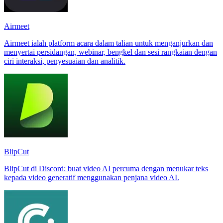
Airmeet
Airmeet ialah platform acara dalam talian untuk menganjurkan dan
menyertai persidangan, webinar, bengkel dan sesi rangkaian dengan
ciri interaksi, penyesuaian dan analitik.
BlipCut
BlipCut di Discord: buat video AI percuma dengan menukar teks
kepada video generatif menggunakan penjana video AI.