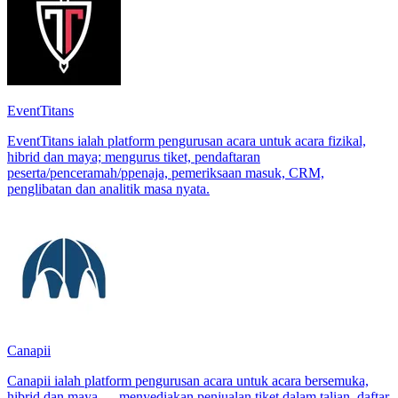
EventTitans
EventTitans ialah platform pengurusan acara untuk acara fizikal,
hibrid dan maya; mengurus tiket, pendaftaran
peserta/penceramah/ppenaja, pemeriksaan masuk, CRM,
penglibatan dan analitik masa nyata.
Canapii
Canapii ialah platform pengurusan acara untuk acara bersemuka,
hibrid dan maya — menyediakan penjualan tiket dalam talian, daftar