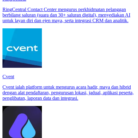
RingCentral Contact Center mengurus perkhidmatan pelanggan
berbilang saluran (suara dan 30+ saluran digital), menyediakan AI
untuk layan diri dan ejen maya, serta integrasi CRM dan analitik.
Cvent
Cvent ialah platform untuk mengurus acara hadir, maya dan hibrid
dengan alat pendaftaran, pengurusan lokasi, jadual, aplikasi peserta,
penglibatan, laporan data dan integrasi.