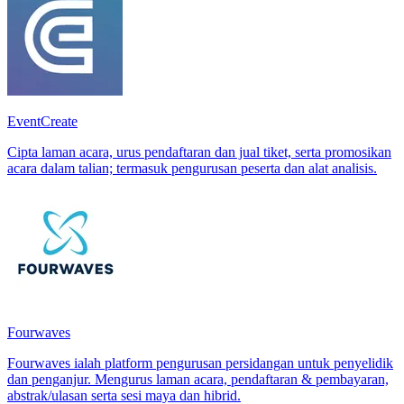
EventCreate
Cipta laman acara, urus pendaftaran dan jual tiket, serta promosikan
acara dalam talian; termasuk pengurusan peserta dan alat analisis.
Fourwaves
Fourwaves ialah platform pengurusan persidangan untuk penyelidik
dan penganjur. Mengurus laman acara, pendaftaran & pembayaran,
abstrak/ulasan serta sesi maya dan hibrid.