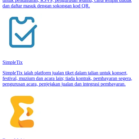
untuk pendaftaran, RSVP, pengurusan tetamu, carta tempat duduk
dan daftar masuk dengan sokongan kod QR.
SimpleTix
SimpleTix ialah platform jualan tiket dalam talian untuk konsert,
festival, muzium dan acara lain; tiada kontrak, pembayaran segera,
pengurusan acara, penjejakan jualan dan integrasi pembayaran.