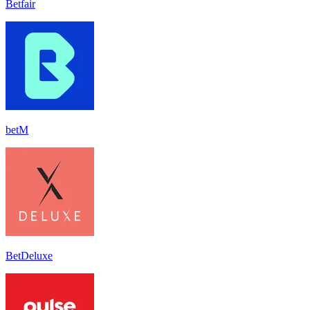
Betfair
betM
BetDeluxe