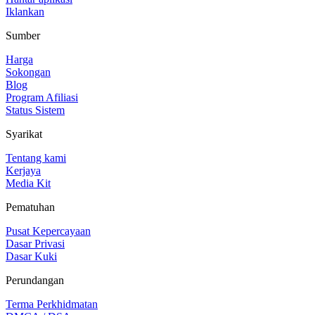
Iklankan
Sumber
Harga
Sokongan
Blog
Program Afiliasi
Status Sistem
Syarikat
Tentang kami
Kerjaya
Media Kit
Pematuhan
Pusat Kepercayaan
Dasar Privasi
Dasar Kuki
Perundangan
Terma Perkhidmatan