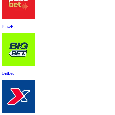
PulseBet
BigBet