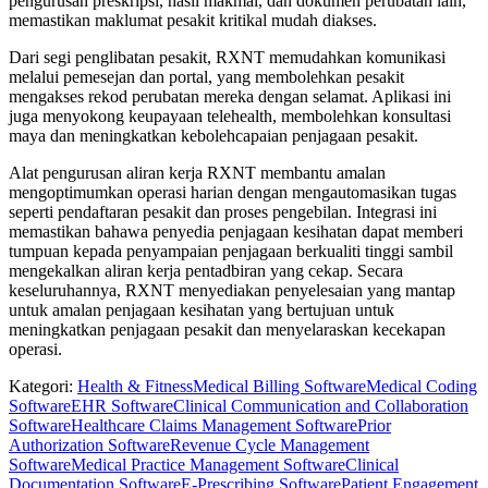
pengurusan preskripsi, hasil makmal, dan dokumen perubatan lain,
memastikan maklumat pesakit kritikal mudah diakses.
Dari segi penglibatan pesakit, RXNT memudahkan komunikasi
melalui pemesejan dan portal, yang membolehkan pesakit
mengakses rekod perubatan mereka dengan selamat. Aplikasi ini
juga menyokong keupayaan telehealth, membolehkan konsultasi
maya dan meningkatkan kebolehcapaian penjagaan pesakit.
Alat pengurusan aliran kerja RXNT membantu amalan
mengoptimumkan operasi harian dengan mengautomasikan tugas
seperti pendaftaran pesakit dan proses pengebilan. Integrasi ini
memastikan bahawa penyedia penjagaan kesihatan dapat memberi
tumpuan kepada penyampaian penjagaan berkualiti tinggi sambil
mengekalkan aliran kerja pentadbiran yang cekap. Secara
keseluruhannya, RXNT menyediakan penyelesaian yang mantap
untuk amalan penjagaan kesihatan yang bertujuan untuk
meningkatkan penjagaan pesakit dan menyelaraskan kecekapan
operasi.
Kategori
:
Health & Fitness
Medical Billing Software
Medical Coding
Software
EHR Software
Clinical Communication and Collaboration
Software
Healthcare Claims Management Software
Prior
Authorization Software
Revenue Cycle Management
Software
Medical Practice Management Software
Clinical
Documentation Software
E-Prescribing Software
Patient Engagement