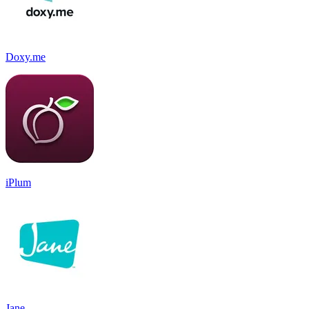
Doxy.me
iPlum
Jane