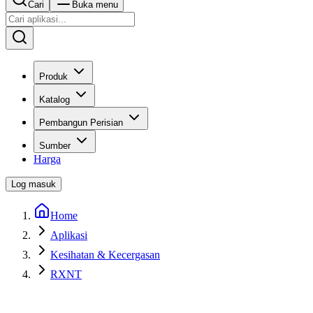
Cari
Buka menu
Produk
Katalog
Pembangun Perisian
Sumber
Harga
Log masuk
Home
Aplikasi
Kesihatan & Kecergasan
RXNT