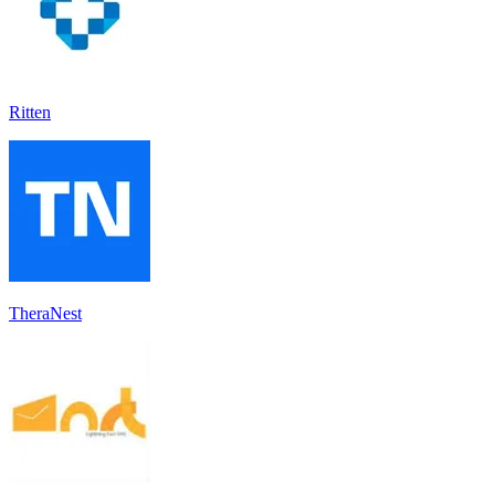
Ritten
TheraNest