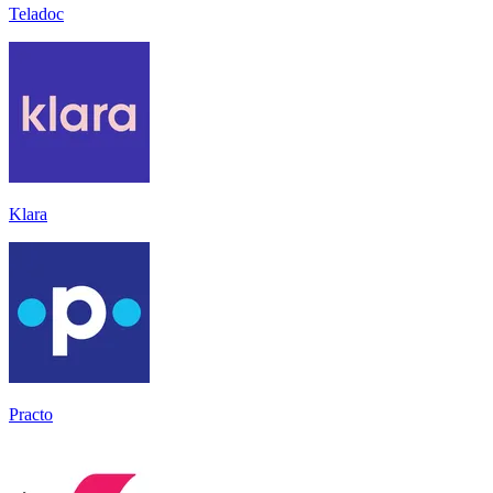
Teladoc
Klara
Practo