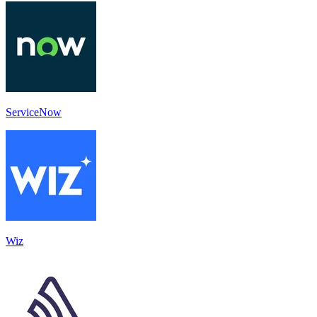
ServiceNow
Wiz