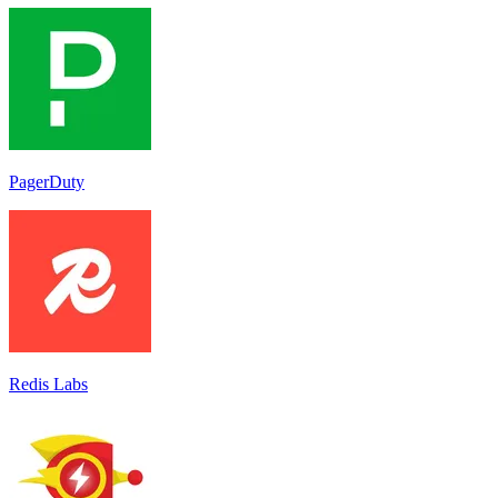
PagerDuty
Redis Labs