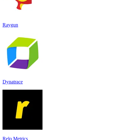
Raygun
Dynatrace
Relo Metrics