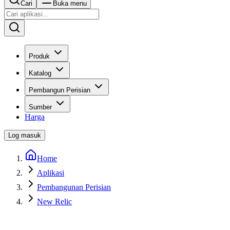
Cari
Buka menu
Produk
Katalog
Pembangun Perisian
Sumber
Harga
Log masuk
Home
Aplikasi
Pembangunan Perisian
New Relic