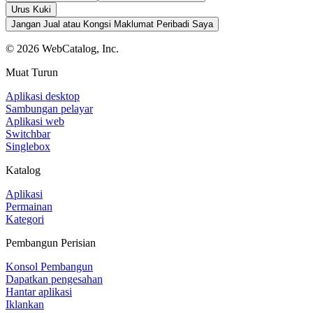
Urus Kuki
Jangan Jual atau Kongsi Maklumat Peribadi Saya
©
2026
WebCatalog, Inc.
Muat Turun
Aplikasi desktop
Sambungan pelayar
Aplikasi web
Switchbar
Singlebox
Katalog
Aplikasi
Permainan
Kategori
Pembangun Perisian
Konsol Pembangun
Dapatkan pengesahan
Hantar aplikasi
Iklankan