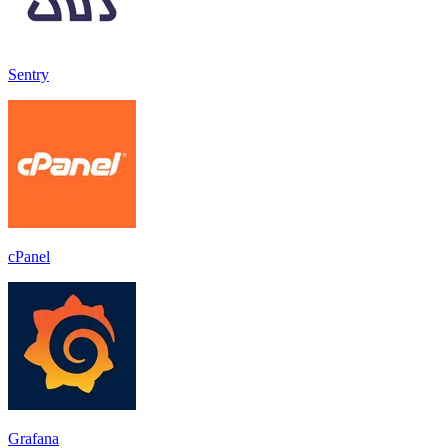
Sentry
cPanel
Grafana