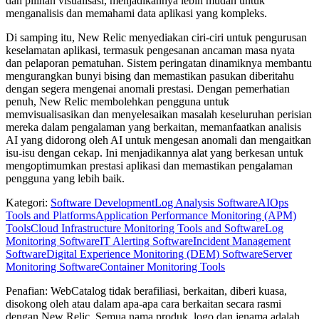
dan pilihan visualisasi, menjadikannya lebih mudah untuk
menganalisis dan memahami data aplikasi yang kompleks.
Di samping itu, New Relic menyediakan ciri-ciri untuk pengurusan
keselamatan aplikasi, termasuk pengesanan ancaman masa nyata
dan pelaporan pematuhan. Sistem peringatan dinamiknya membantu
mengurangkan bunyi bising dan memastikan pasukan diberitahu
dengan segera mengenai anomali prestasi. Dengan pemerhatian
penuh, New Relic membolehkan pengguna untuk
memvisualisasikan dan menyelesaikan masalah keseluruhan perisian
mereka dalam pengalaman yang berkaitan, memanfaatkan analisis
AI yang didorong oleh AI untuk mengesan anomali dan mengaitkan
isu-isu dengan cekap. Ini menjadikannya alat yang berkesan untuk
mengoptimumkan prestasi aplikasi dan memastikan pengalaman
pengguna yang lebih baik.
Kategori
:
Software Development
Log Analysis Software
AIOps
Tools and Platforms
Application Performance Monitoring (APM)
Tools
Cloud Infrastructure Monitoring Tools and Software
Log
Monitoring Software
IT Alerting Software
Incident Management
Software
Digital Experience Monitoring (DEM) Software
Server
Monitoring Software
Container Monitoring Tools
Penafian: WebCatalog tidak berafiliasi, berkaitan, diberi kuasa,
disokong oleh atau dalam apa-apa cara berkaitan secara rasmi
dengan New Relic. Semua nama produk, logo dan jenama adalah