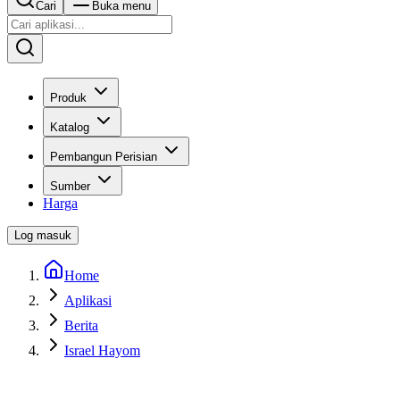
Cari
Buka menu
Produk
Katalog
Pembangun Perisian
Sumber
Harga
Log masuk
Home
Aplikasi
Berita
Israel Hayom