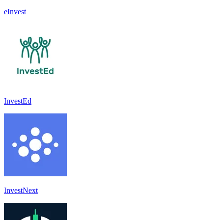
eInvest
InvestEd
InvestNext