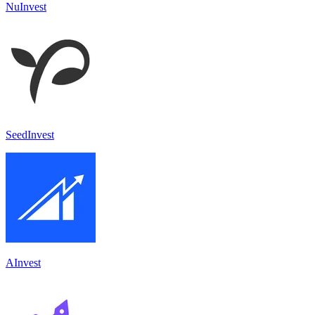
NuInvest
SeedInvest
AInvest