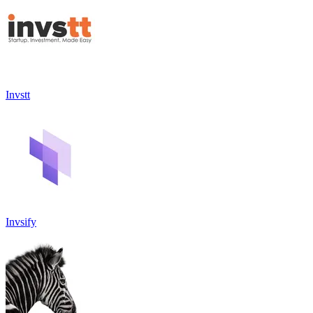
Invstt
Invsify