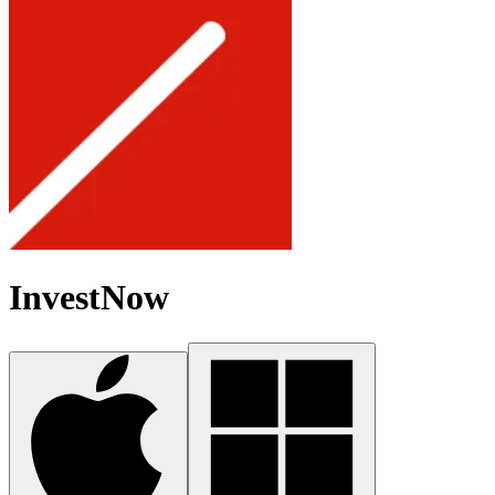
InvestNow