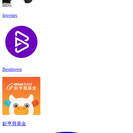
Investec
Bestinvest
鉅亨買基金