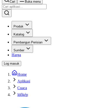
Cari
Buka menu
Produk
Katalog
Pembangun Perisian
Sumber
Harga
Log masuk
Home
Aplikasi
Cuaca
Időkép