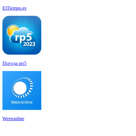
ElTiempo.es
Погода рп5
Weeronline