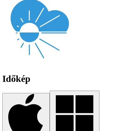
Időkép