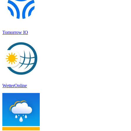
Tomorrow IO
WetterOnline