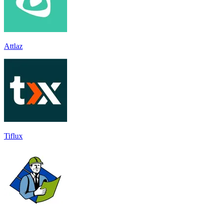
Attlaz
Tiflux