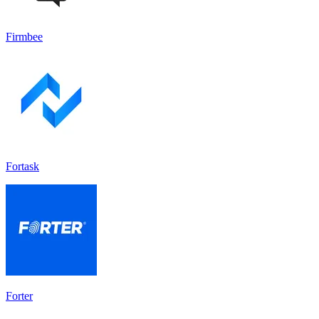
Firmbee
Fortask
Forter