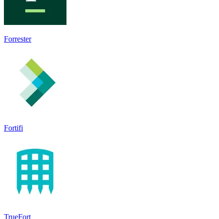
Forrester
Fortifi
TrueFort