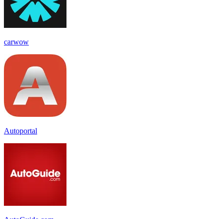
carwow
Autoportal