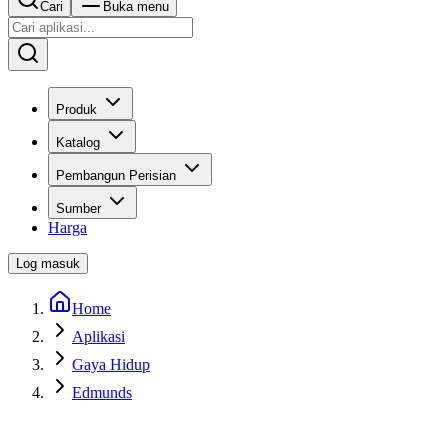
Cari
Buka menu
Produk
Katalog
Pembangun Perisian
Sumber
Harga
Log masuk
Home
Aplikasi
Gaya Hidup
Edmunds