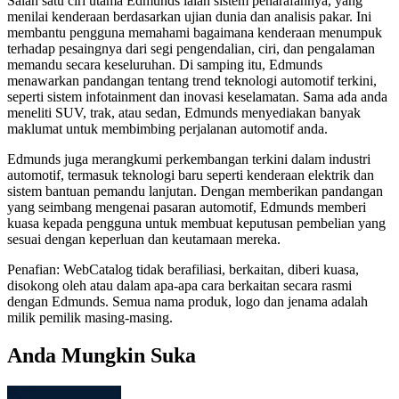
Salah satu ciri utama Edmunds ialah sistem penarafannya, yang
menilai kenderaan berdasarkan ujian dunia dan analisis pakar. Ini
membantu pengguna memahami bagaimana kenderaan menumpuk
terhadap pesaingnya dari segi pengendalian, ciri, dan pengalaman
memandu secara keseluruhan. Di samping itu, Edmunds
menawarkan pandangan tentang trend teknologi automotif terkini,
seperti sistem infotainment dan inovasi keselamatan. Sama ada anda
meneliti SUV, trak, atau sedan, Edmunds menyediakan banyak
maklumat untuk membimbing perjalanan automotif anda.
Edmunds juga merangkumi perkembangan terkini dalam industri
automotif, termasuk teknologi baru seperti kenderaan elektrik dan
sistem bantuan pemandu lanjutan. Dengan memberikan pandangan
yang seimbang mengenai pasaran automotif, Edmunds memberi
kuasa kepada pengguna untuk membuat keputusan pembelian yang
sesuai dengan keperluan dan keutamaan mereka.
Penafian: WebCatalog tidak berafiliasi, berkaitan, diberi kuasa,
disokong oleh atau dalam apa-apa cara berkaitan secara rasmi
dengan Edmunds. Semua nama produk, logo dan jenama adalah
milik pemilik masing-masing.
Anda Mungkin Suka