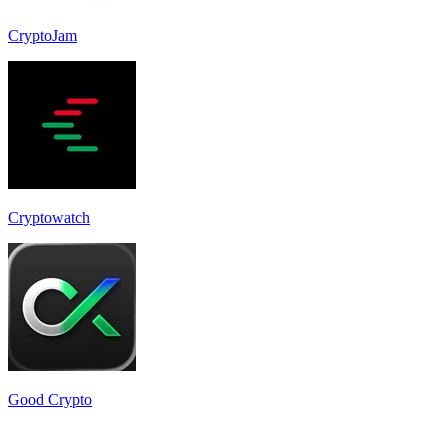
CryptoJam
Cryptowatch
Good Crypto