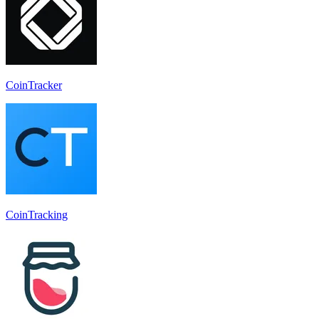
CoinTracker
CoinTracking