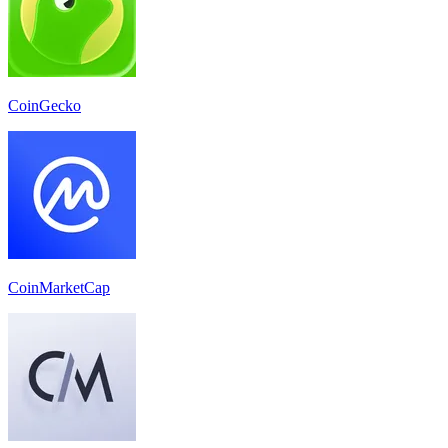
CoinGecko
CoinMarketCap