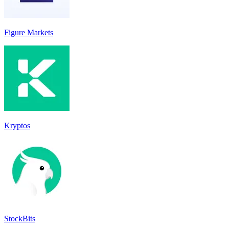
Figure Markets
Kryptos
StockBits