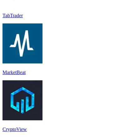
TabTrader
MarketBeat
CryptoView