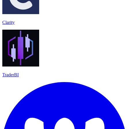
Clarity
TraderBI