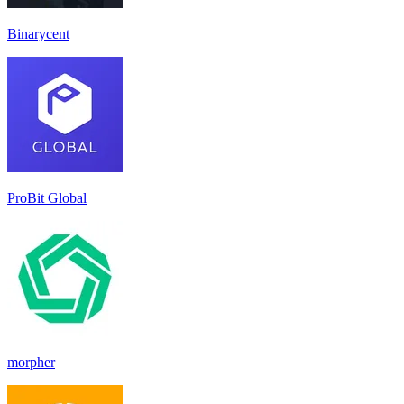
Binarycent
ProBit Global
morpher