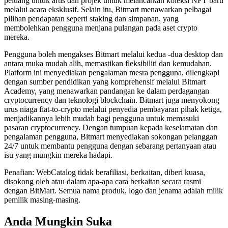
peluang untuk artis dan projek untuk melancarkan koleksi NFT baru
melalui acara eksklusif. Selain itu, Bitmart menawarkan pelbagai
pilihan pendapatan seperti staking dan simpanan, yang
membolehkan pengguna menjana pulangan pada aset crypto
mereka.
Pengguna boleh mengakses Bitmart melalui kedua -dua desktop dan
antara muka mudah alih, memastikan fleksibiliti dan kemudahan.
Platform ini menyediakan pengalaman mesra pengguna, dilengkapi
dengan sumber pendidikan yang komprehensif melalui Bitmart
Academy, yang menawarkan pandangan ke dalam perdagangan
cryptocurrency dan teknologi blockchain. Bitmart juga menyokong
urus niaga fiat-to-crypto melalui penyedia pembayaran pihak ketiga,
menjadikannya lebih mudah bagi pengguna untuk memasuki
pasaran cryptocurrency. Dengan tumpuan kepada keselamatan dan
pengalaman pengguna, Bitmart menyediakan sokongan pelanggan
24/7 untuk membantu pengguna dengan sebarang pertanyaan atau
isu yang mungkin mereka hadapi.
Penafian: WebCatalog tidak berafiliasi, berkaitan, diberi kuasa,
disokong oleh atau dalam apa-apa cara berkaitan secara rasmi
dengan BitMart. Semua nama produk, logo dan jenama adalah milik
pemilik masing-masing.
Anda Mungkin Suka