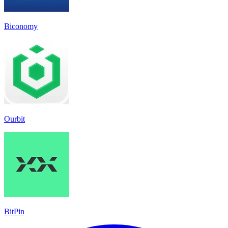
Biconomy
Ourbit
BitPin