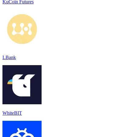
KuCoin Futures
LBank
WhiteBIT