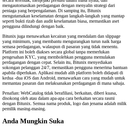
secara serentak, menjejaki prestasi dalam masa nyata, dan
mengautomasikan perdagangan dengan menyalin strategi dari
peniaga yang berpengalaman. Di samping itu, Bitunix
mengutamakan keselamatan dengan langkah-langkah yang mantap
seperti bukti rizab dan audit keselamatan biasa, memastikan aset
pengguna dilindungi dengan baik.
Bitunix juga menawarkan kecairan yang mendalam dan slippage
yang minimum, yang membantu mengurangkan turun naik harga
semasa perdagangan, walaupun di pasaran yang tidak menentu.
Platform ini boleh diakses secara global tanpa memerlukan
pengesahan KYC, yang membolehkan pengguna memulakan
perdagangan dengan cepat. Selain itu, Bitunix menyediakan
sokongan pelanggan 24/7, memastikan pengguna menerima bantuan
apabila diperlukan. Aplikasi mudah alih platform boleh didapati di
kedua -dua iOS dan Android, menawarkan cara yang mudah untuk
memantau pasaran dan melaksanakan perdagangan di mana sahaja.
Penafian: WebCatalog tidak berafiliasi, berkaitan, diberi kuasa,
disokong oleh atau dalam apa-apa cara berkaitan secara rasmi
dengan Bitunix. Semua nama produk, logo dan jenama adalah milik
pemilik masing-masing.
Anda Mungkin Suka