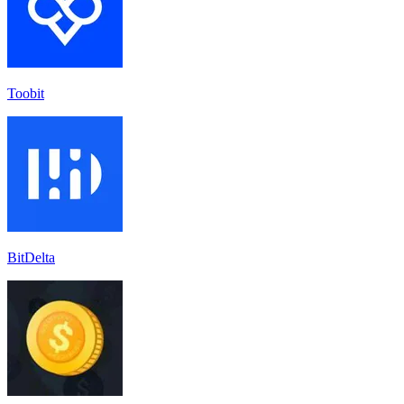
Toobit
BitDelta