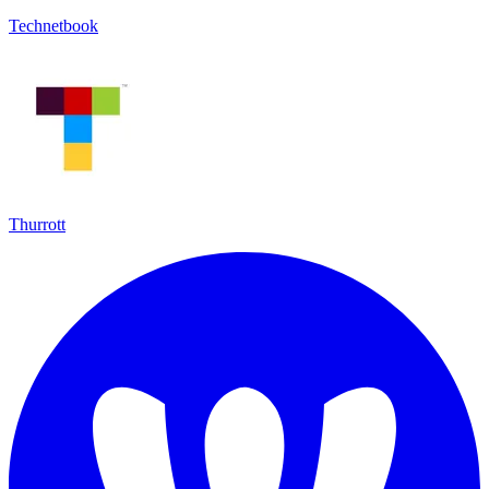
Technetbook
Thurrott