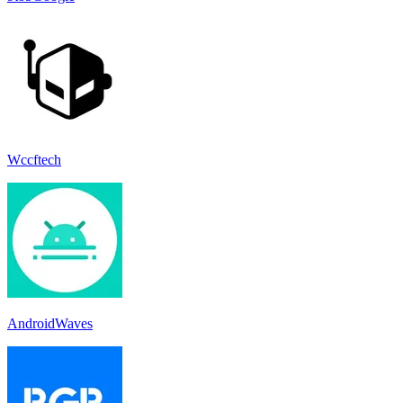
Wccftech
AndroidWaves