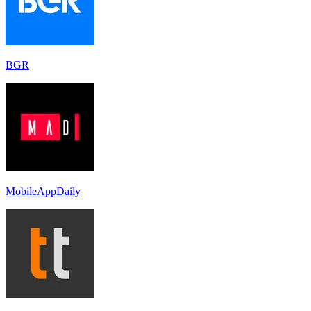
BGR
MobileAppDaily