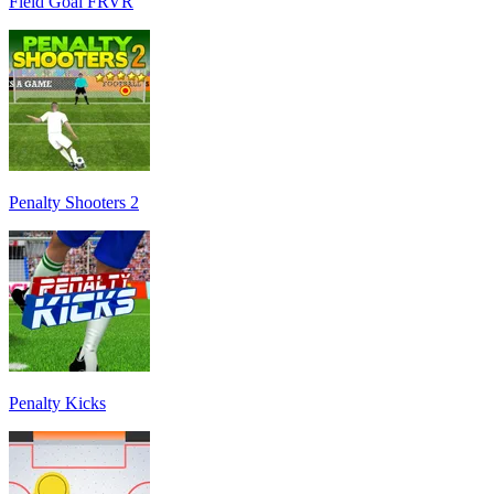
Field Goal FRVR
Penalty Shooters 2
Penalty Kicks