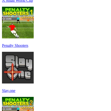
A Small World Cup
Penalty Shooters
Slay.one