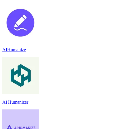
AIHumanize
Ai Humanizer