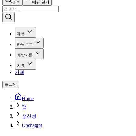
검색
메뉴 열기
제품
카탈로그
개발자들
자료
가격
로그인
Home
앱
생산성
Unchatgpt