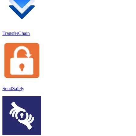
TransferChain
SendSafely