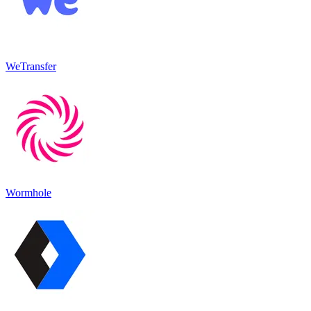
WeTransfer
Wormhole