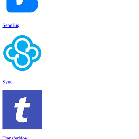
SendBig
Sync
TransferNow