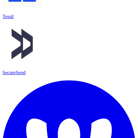
Tessil
SecureSend