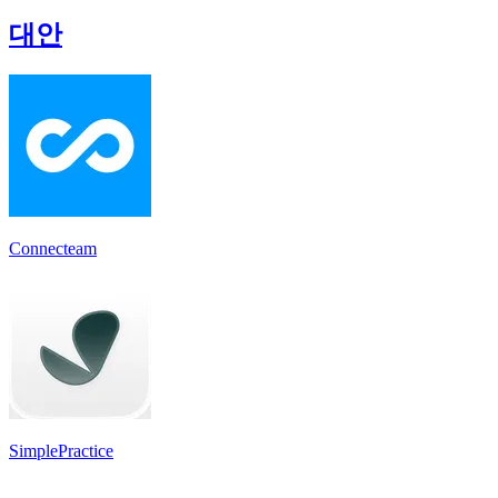
대안
Connecteam
SimplePractice