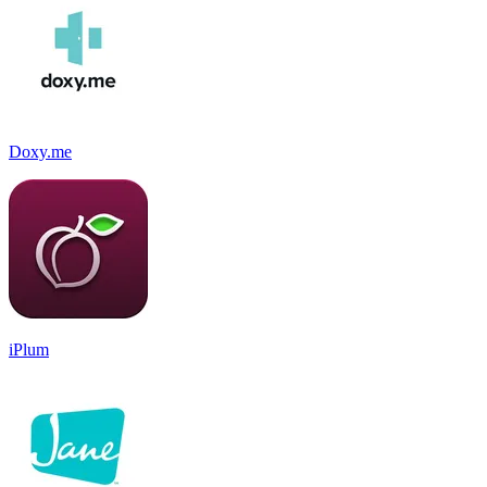
Doxy.me
iPlum