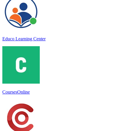
Educo Learning Center
CoursesOnline