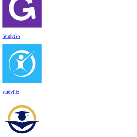
StudyGo
studyflix