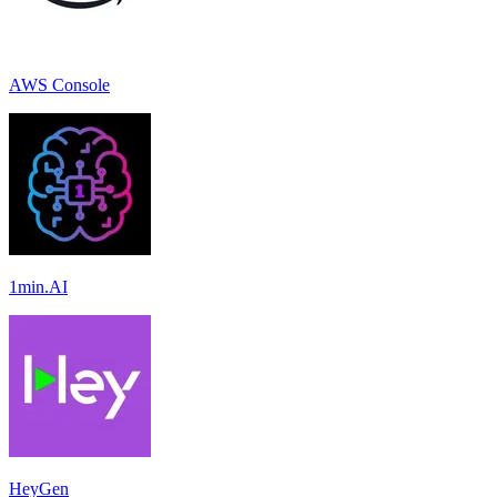
AWS Console
1min.AI
HeyGen