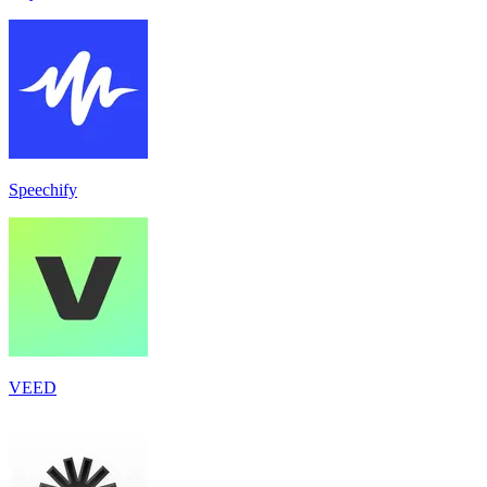
Speechify
VEED