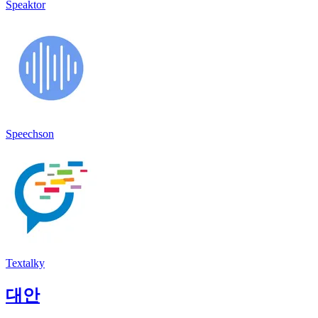
Speaktor
Speechson
Textalky
대안