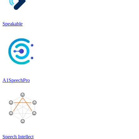
Speakable
A1SpeechPro
Speech Intellect