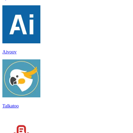
Aivoov
Talkatoo