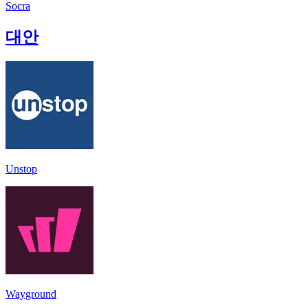
Socra
대안
Unstop
Wayground