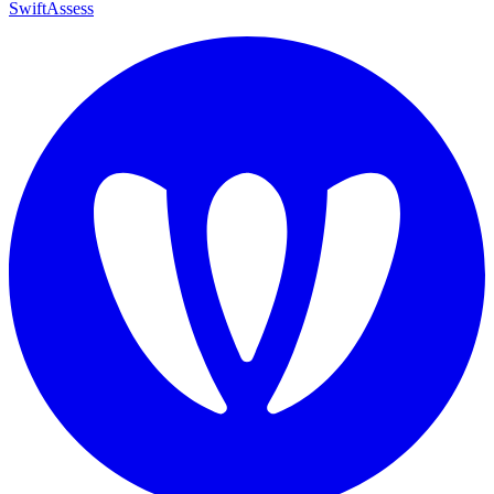
SwiftAssess