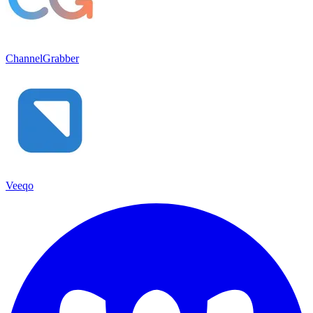
ChannelGrabber
Veeqo