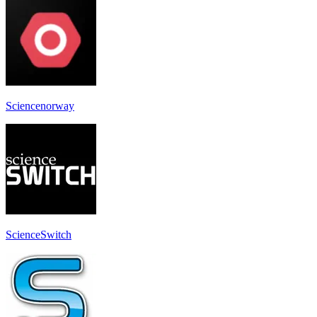
Sciencenorway
ScienceSwitch