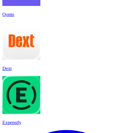
Qonto
Dext
Expensify