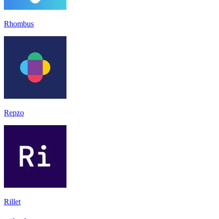
Rhombus
Repzo
Rillet