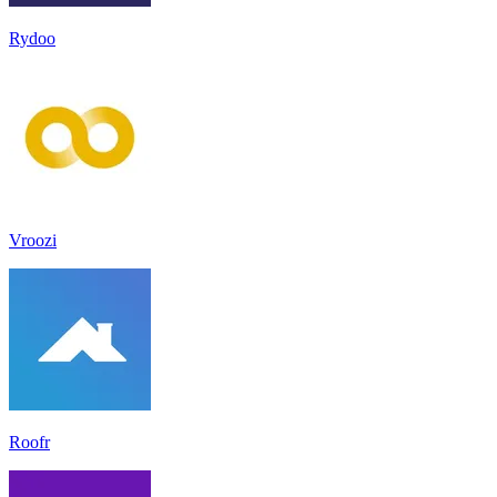
Rydoo
Vroozi
Roofr