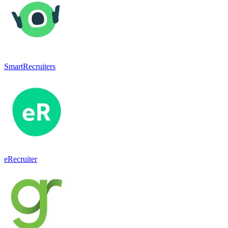
SmartRecruiters
eRecruiter