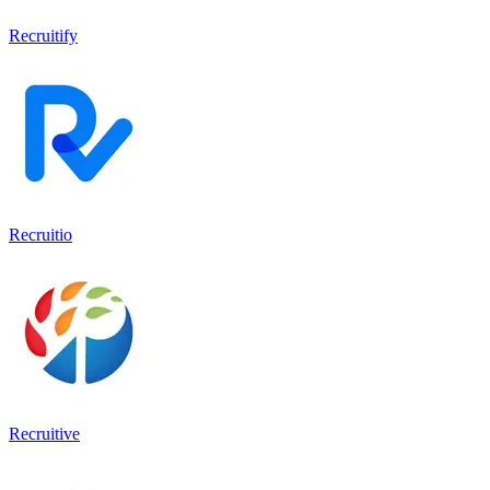
Recruitify
Recruitio
Recruitive