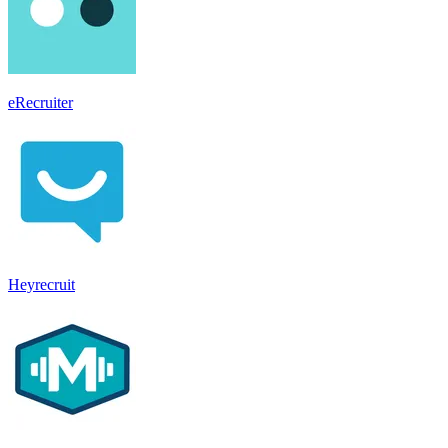
eRecruiter
Heyrecruit