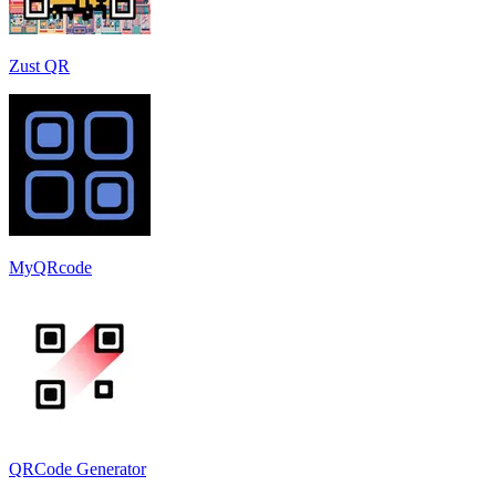
Zust QR
MyQRcode
QRCode Generator