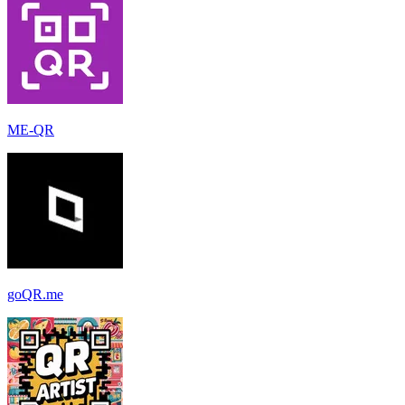
ME-QR
goQR.me