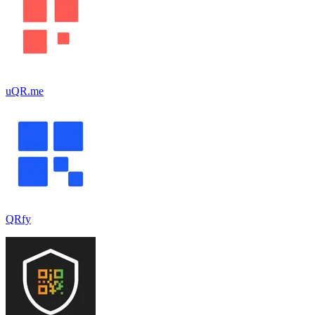
uQR.me
QRfy