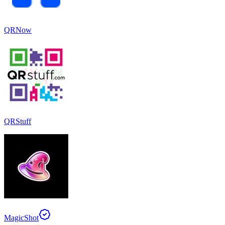
QRNow
QRStuff
MagicShot