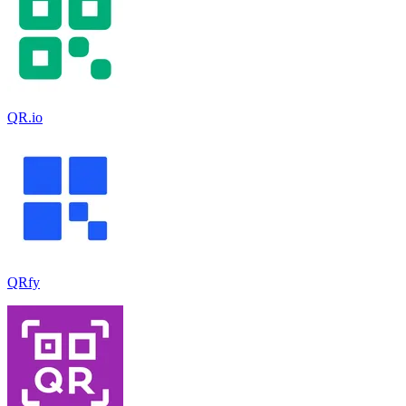
QR.io
QRfy