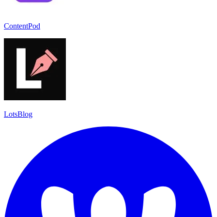
ContentPod
LotsBlog