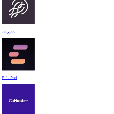
Jellypod
EchoPod