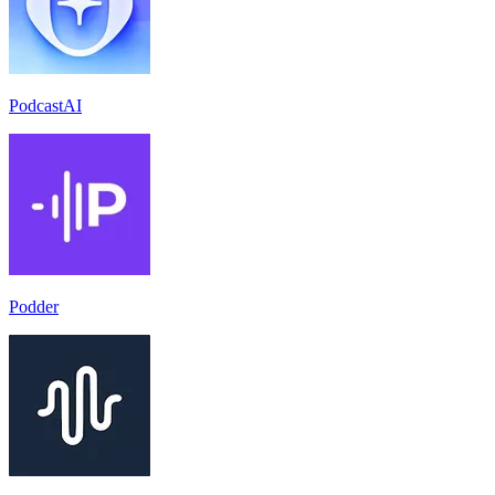
PodcastAI
Podder