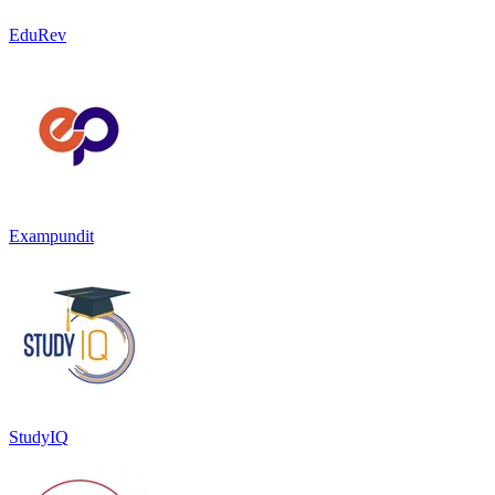
EduRev
Exampundit
StudyIQ