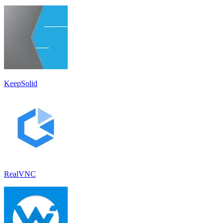
KeepSolid
RealVNC