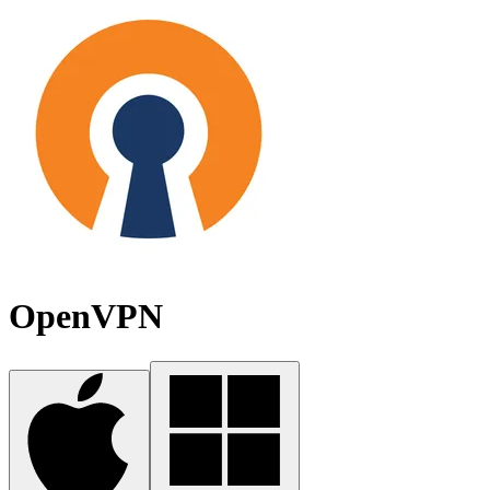
OpenVPN