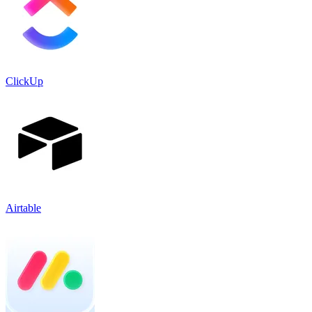
ClickUp
Airtable