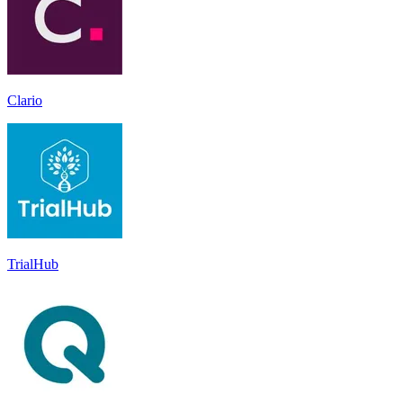
Clario
TrialHub