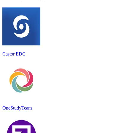
Castor EDC
OneStudyTeam