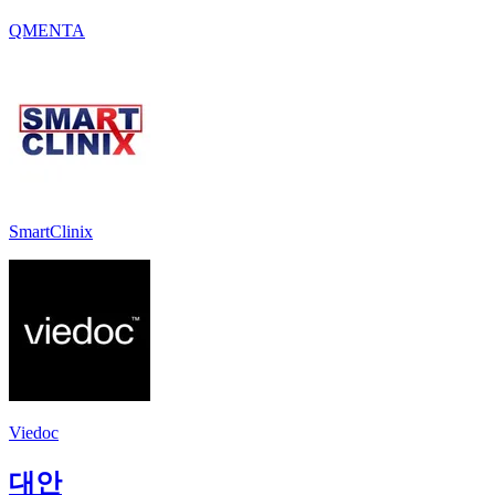
QMENTA
SmartClinix
Viedoc
대안